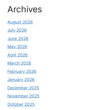
Archives
August 2026
July 2026
June 2026
May 2026
April 2026
March 2026
February 2026
January 2026
December 2025
November 2025
October 2025