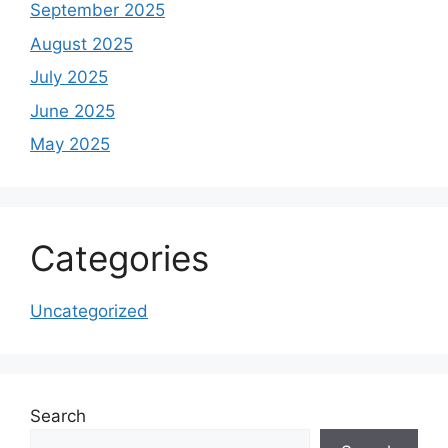
September 2025
August 2025
July 2025
June 2025
May 2025
Categories
Uncategorized
Search