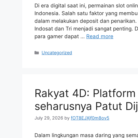
Di era digital saat ini, permainan slot on
Indonesia. Salah satu faktor yang memb
dalam melakukan deposit dan penarikan. D
Indosat dan Tri menjadi sangat penting. D
para gamer dapat …
Read more
Categories
Uncategorized
Rakyat 4D: Platform
seharusnya Patut Dij
July 29, 2026
by
fOT8EJXjf0m8ov5
Dalam lingkungan masa daring yang sema