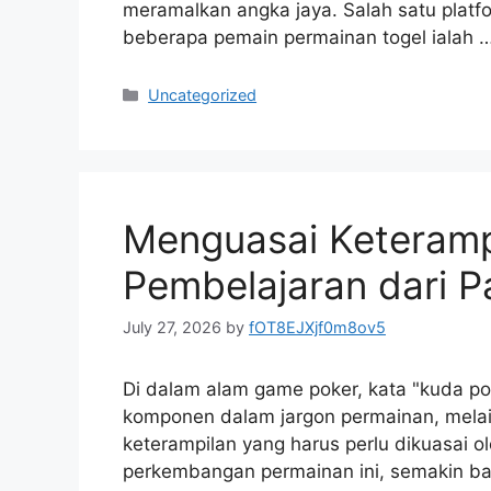
meramalkan angka jaya. Salah satu platfo
beberapa pemain permainan togel ialah 
Categories
Uncategorized
Menguasai Keteramp
Pembelajaran dari P
July 27, 2026
by
fOT8EJXjf0m8ov5
Di dalam alam game poker, kata "kuda po
komponen dalam jargon permainan, melai
keterampilan yang harus perlu dikuasai ol
perkembangan permainan ini, semakin b