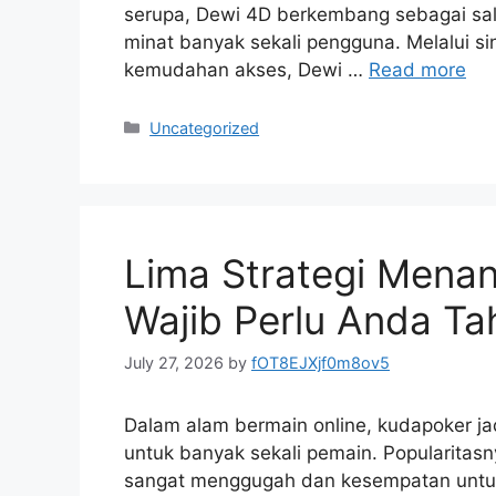
serupa, Dewi 4D berkembang sebagai sal
minat banyak sekali pengguna. Melalui sin
kemudahan akses, Dewi …
Read more
Categories
Uncategorized
Lima Strategi Mena
Wajib Perlu Anda Ta
July 27, 2026
by
fOT8EJXjf0m8ov5
Dalam alam bermain online, kudapoker ja
untuk banyak sekali pemain. Popularita
sangat menggugah dan kesempatan untu