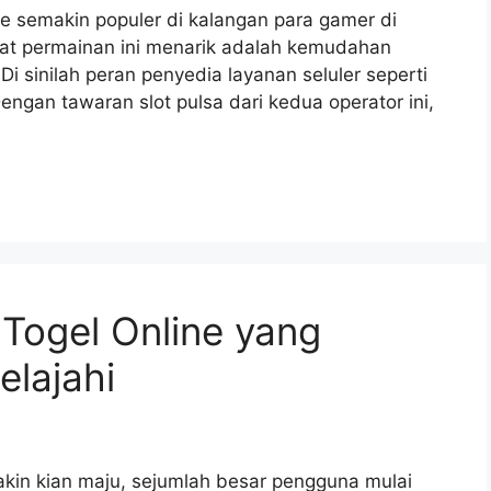
line semakin populer di kalangan para gamer di
uat permainan ini menarik adalah kemudahan
i sinilah peran penyedia layanan seluler seperti
engan tawaran slot pulsa dari kedua operator ini,
 Togel Online yang
elajahi
kin kian maju, sejumlah besar pengguna mulai