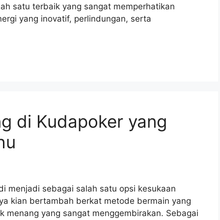
ah satu terbaik yang sangat memperhatikan
ergi yang inovatif, perlindungan, serta
ng di Kudapoker yang
hu
di menjadi sebagai salah satu opsi kesukaan
snya kian bertambah berkat metode bermain yang
k menang yang sangat menggembirakan. Sebagai