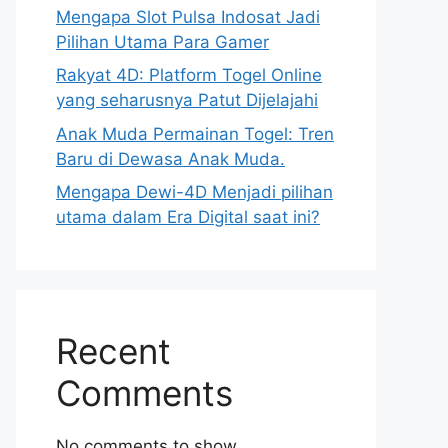
Mengapa Slot Pulsa Indosat Jadi
Pilihan Utama Para Gamer
Rakyat 4D: Platform Togel Online
yang seharusnya Patut Dijelajahi
Anak Muda Permainan Togel: Tren
Baru di Dewasa Anak Muda.
Mengapa Dewi-4D Menjadi pilihan
utama dalam Era Digital saat ini?
Recent
Comments
No comments to show.