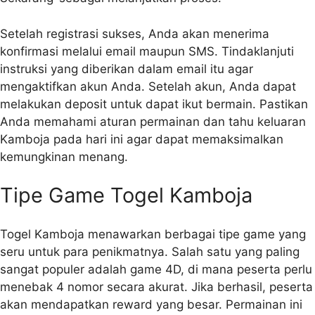
Setelah registrasi sukses, Anda akan menerima
konfirmasi melalui email maupun SMS. Tindaklanjuti
instruksi yang diberikan dalam email itu agar
mengaktifkan akun Anda. Setelah akun, Anda dapat
melakukan deposit untuk dapat ikut bermain. Pastikan
Anda memahami aturan permainan dan tahu keluaran
Kamboja pada hari ini agar dapat memaksimalkan
kemungkinan menang.
Tipe Game Togel Kamboja
Togel Kamboja menawarkan berbagai tipe game yang
seru untuk para penikmatnya. Salah satu yang paling
sangat populer adalah game 4D, di mana peserta perlu
menebak 4 nomor secara akurat. Jika berhasil, peserta
akan mendapatkan reward yang besar. Permainan ini