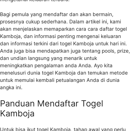
Bagi pemula yang mendaftar dan akan bermain,
prosesnya cukup sederhana. Dalam artikel ini, kami
akan menjelaskan memaparkan cara cara daftar togel
Kamboja, dan informasi penting mengenai keluaran
dan informasi terkini dari togel Kamboja untuk hari ini.
Anda juga bisa mendapatkan juga tentang pools, prize,
dan undian langsung yang menarik untuk
meningkatkan pengalaman anda Anda. Ayo kita
menelusuri dunia togel Kamboja dan temukan metode
untuk memulai kembali petualangan Anda di dunia
angka ini.
Panduan Mendaftar Togel
Kamboja
Untuk bisa ikut togel Kamboja, tahap awal yang perlu