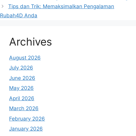
Tips dan Trik: Memaksimalkan Pengalaman
Rubah4D Anda
Archives
August 2026
July 2026
June 2026
May 2026
April 2026
March 2026
February 2026
January 2026