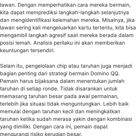
lawan. Dengan memperhatikan cara mereka bermain,
kita dapat memprediksi langkah-langkah selanjutnya
dan mengidentifikasi kelemahan mereka. Misalnya, jika
lawan sering kali mengeluarkan kartu tertentu, kita bisa
mengambil langkah agresif saat mereka berada dalam
posisi lemah. Analisis perilaku ini akan memberikan
keuntungan tersendiri.
Selain itu, pengelolaan chip atau taruhan juga menjadi
bagian penting dari strategi bermain Domino QQ.
Pemain harus bijaksana dalam menentukan jumlah
taruhan di setiap ronde. Tidak disarankan untuk
memasang taruhan besar pada awal permainan,
terlebih jika situasi tidak menguntungkan. Lebih baik
memulai dengan taruhan kecil dan meningkatkan
taruhan ketika sudah merasa yakin dengan kombinasi
yang dimiliki. Dengan cara ini, pemain dapat
mengurangi risiko kerugian besar.