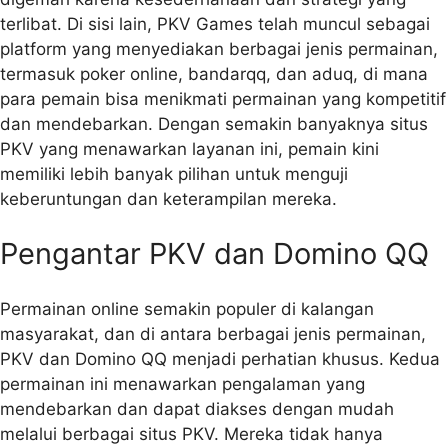
terlibat. Di sisi lain, PKV Games telah muncul sebagai
platform yang menyediakan berbagai jenis permainan,
termasuk poker online, bandarqq, dan aduq, di mana
para pemain bisa menikmati permainan yang kompetitif
dan mendebarkan. Dengan semakin banyaknya situs
PKV yang menawarkan layanan ini, pemain kini
memiliki lebih banyak pilihan untuk menguji
keberuntungan dan keterampilan mereka.
Pengantar PKV dan Domino QQ
Permainan online semakin populer di kalangan
masyarakat, dan di antara berbagai jenis permainan,
PKV dan Domino QQ menjadi perhatian khusus. Kedua
permainan ini menawarkan pengalaman yang
mendebarkan dan dapat diakses dengan mudah
melalui berbagai situs PKV. Mereka tidak hanya