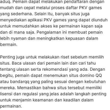
aduq. Pemain dapat melakukan pendaftaran dengan
mudah dan cepat melalui proses daftar PKV games
yang sederhana. Selain itu, banyak situs juga
menyediakan aplikasi PKV games yang dapat diunduh
untuk memudahkan akses ke permainan kapan saja
dan di mana saja. Pengalaman ini membuat pemain
lebih nyaman dan meningkatkan kepuasan dalam
bermain.
Penting juga untuk melakukan riset sebelum memilih
situs. Baca ulasan dari pemain lain dan cari tahu
tentang ulasan serta rekomendasi yang ada. Dengan
begitu, pemain dapat menemukan situs domino QQ
atau bandarqq yang paling sesuai dengan kebutuhan
mereka. Memastikan bahwa situs tersebut memiliki
lisensi dan regulasi yang jelas adalah langkah penting
untuk menjamin keamanan dan keadilan dalam
permainan.