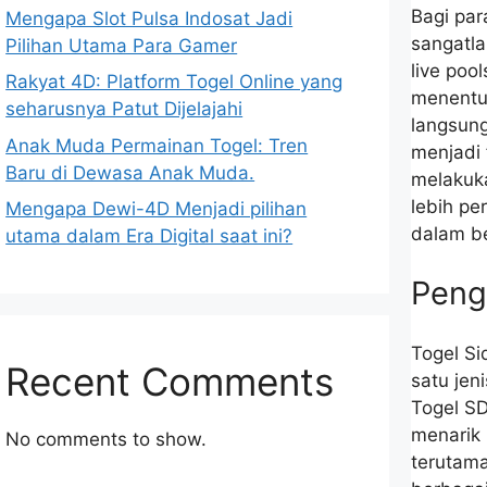
Bagi par
Mengapa Slot Pulsa Indosat Jadi
sangatla
Pilihan Utama Para Gamer
live poo
Rakyat 4D: Platform Togel Online yang
menentuk
seharusnya Patut Dijelajahi
langsung
Anak Muda Permainan Togel: Tren
menjadi 
Baru di Dewasa Anak Muda.
melakuka
lebih pe
Mengapa Dewi-4D Menjadi pilihan
dalam be
utama dalam Era Digital saat ini?
Peng
Togel Si
Recent Comments
satu jen
Togel SD
menarik 
No comments to show.
terutama