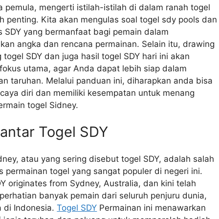
a pemula, mengerti istilah-istilah di dalam ranah togel
h penting. Kita akan mengulas soal togel sdy pools dan
ls SDY yang bermanfaat bagi pemain dalam
an angka dan rencana permainan. Selain itu, drawing
 togel SDY dan juga hasil togel SDY hari ini akan
fokus utama, agar Anda dapat lebih siap dalam
n taruhan. Melalui panduan ini, diharapkan anda bisa
rcaya diri dan memiliki kesempatan untuk menang
rmain togel Sidney.
antar Togel SDY
dney, atau yang sering disebut togel SDY, adalah salah
is permainan togel yang sangat populer di negeri ini.
Y originates from Sydney, Australia, dan kini telah
perhatian banyak pemain dari seluruh penjuru dunia,
 di Indonesia.
Togel SDY
Permainan ini menawarkan