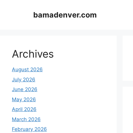
Skip
to
bamadenver.com
content
Archives
August 2026
July 2026
June 2026
May 2026
April 2026
March 2026
February 2026