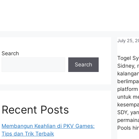
July 25, 
Search
Togel Sy
Search
Sidney, 
kalangan
berlimp
platform
untuk me
kesempat
Recent Posts
SDY, ya
permain
Membangun Keahlian di PKV Games:
Pools hi
Tips dan Trik Terbaik