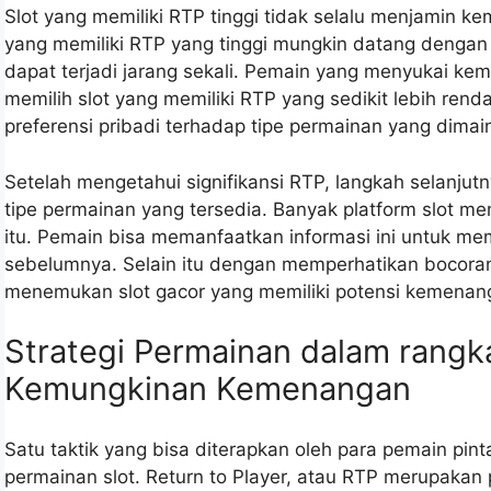
Slot yang memiliki RTP tinggi tidak selalu menjamin k
yang memiliki RTP yang tinggi mungkin datang dengan v
dapat terjadi jarang sekali. Pemain yang menyukai kem
memilih slot yang memiliki RTP yang sedikit lebih rend
preferensi pribadi terhadap tipe permainan yang dimai
Setelah mengetahui signifikansi RTP, langkah selanjut
tipe permainan yang tersedia. Banyak platform slot me
itu. Pemain bisa memanfaatkan informasi ini untuk mem
sebelumnya. Selain itu dengan memperhatikan bocoran 
menemukan slot gacor yang memiliki potensi kemenangan
Strategi Permainan dalam ran
Kemungkinan Kemenangan
Satu taktik yang bisa diterapkan oleh para pemain pi
permainan slot. Return to Player, atau RTP merupaka