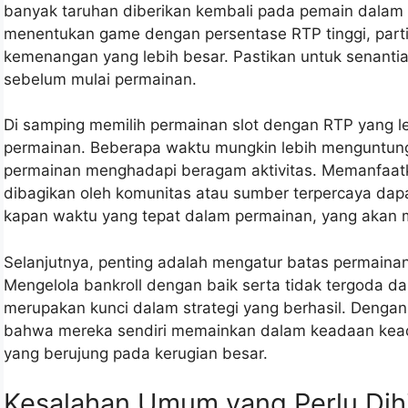
banyak taruhan diberikan kembali pada pemain dalam 
menentukan game dengan persentase RTP tinggi, part
kemenangan yang lebih besar. Pastikan untuk senantia
sebelum mulai permainan.
Di samping memilih permainan slot dengan RTP yang le
permainan. Beberapa waktu mungkin lebih menguntung
permainan menghadapi beragam aktivitas. Memanfaatka
dibagikan oleh komunitas atau sumber terpercaya dapa
kapan waktu yang tepat dalam permainan, yang aka
Selanjutnya, penting adalah mengatur batas permainan 
Mengelola bankroll dengan baik serta tidak tergoda dal
merupakan kunci dalam strategi yang berhasil. Denga
bahwa mereka sendiri memainkan dalam keadaan keadaa
yang berujung pada kerugian besar.
Kesalahan Umum yang Perlu Dihi