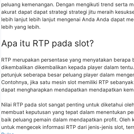
peluang kemenangan. Dengan mengikuti trend serta me
akurat dapat dapat strategi strategi jitu meraih kesukse
lebih lanjut lebih lanjut mengenai Anda Anda dapat me
lebih yang lebih.
Apa itu RTP pada slot?
RTP merupakan persentase yang menyatakan berapa ba
dikembalikan dikembalikan kepada player dalam tentu
petunjuk seberapa besar peluang player dalam menge
Contohnya, jika satu mesin slot memiliki RTP sebanyak
dapat mengharapkan mendapatkan mendapatkan kembali 
Nilai RTP pada slot sangat penting untuk diketahui o
membuat keputusan yang tepat dalam menentukan per
baik peluang pemain dalam mendapatkan profit. Oleh k
untuk mengecek informasi RTP dari jenis-jenis slot, te