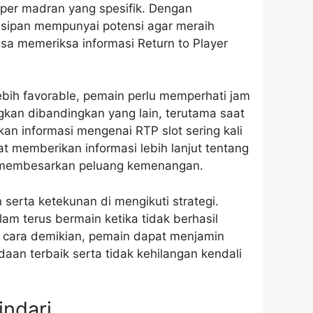
per madran yang spesifik. Dengan
isipan mempunyai potensi agar meraih
sa memeriksa informasi Return to Player
bih favorable, pemain perlu memperhati jam
kan dibandingkan yang lain, terutama saat
n informasi mengenai RTP slot sering kali
t memberikan informasi lebih lanjut tentang
n membesarkan peluang kemenangan.
serta ketekunan di mengikuti strategi.
am terus bermain ketika tidak berhasil
n cara demikian, pemain dapat menjamin
n terbaik serta tidak kehilangan kendali
ndari