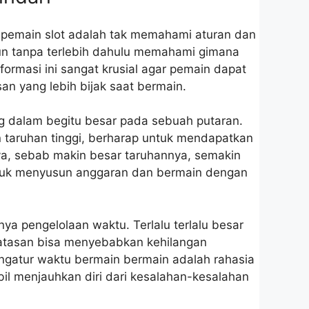
n pemain slot adalah tak memahami aturan dan
jun tanpa terlebih dahulu memahami gimana
Informasi ini sangat krusial agar pemain dapat
 yang lebih bijak saat bermain.
g dalam begitu besar pada sebuah putaran.
taruhan tinggi, berharap untuk mendapatkan
ya, sebab makin besar taruhannya, semakin
ntuk menyusun anggaran dan bermain dengan
ya pengelolaan waktu. Terlalu terlalu besar
batasan bisa menyebabkan kehilangan
engatur waktu bermain bermain adalah rahasia
l menjauhkan diri dari kesalahan-kesalahan