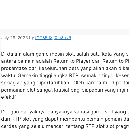
July 28, 2025
by
fOT8EJXjf0m8ov5
Di dalam alam game mesin slot, salah satu kata yang se
antara pemain adalah Return to Player dan Return to Pl
prosentase dari keseluruhan bets yang akan akan dik
waktu. Semakin tinggi angka RTP, semakin tinggi kes
sebagian yang dipertaruhkan . Oleh karena itu, dipert
permainan slot sangat krusial bagi siapapun yang ingi
efektif .
Dengan banyaknya banyaknya variasi game slot yang te
dan RTP slot yang dapat membantu pemain pemain dal
cerdas yang selalu mencari tentang RTP slot slot pra