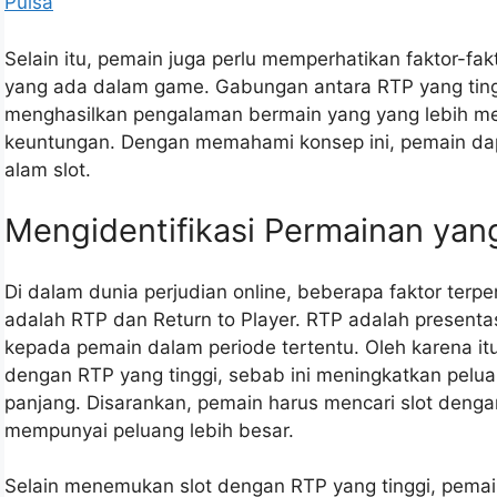
Pulsa
Selain itu, pemain juga perlu memperhatikan faktor-faktor
yang ada dalam game. Gabungan antara RTP yang tingg
menghasilkan pengalaman bermain yang yang lebih 
keuntungan. Dengan memahami konsep ini, pemain da
alam slot.
Mengidentifikasi Permainan yang
Di dalam dunia perjudian online, beberapa faktor terp
adalah RTP dan Return to Player. RTP adalah presentase
kepada pemain dalam periode tertentu. Oleh karena it
dengan RTP yang tinggi, sebab ini meningkatkan pelu
panjang. Disarankan, pemain harus mencari slot deng
mempunyai peluang lebih besar.
Selain menemukan slot dengan RTP yang tinggi, pemain