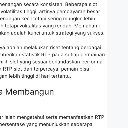
emenangan secara konsisten. Beberapa slot
olatilitas tinggi, artinya pembayaran besar
enangan kecil tetapi sering mungkin lebih
ah tetapi volitalitas yang rendah. Memahami
nkan adalah kunci untuk strategi yang sukses.
nya adalah melakukan riset tentang berbagai
mberikan statistik RTP pada setiap permainan
ilih slot yang sesuai berlandaskan performa
RTP slot dari terpercaya, pemain bisa
 lebih tinggi di hari tertentu.
gka Membangun
ntar ialah mengetahui serta memanfaatkan RTP
n persentase yang menunjukkan seberapa