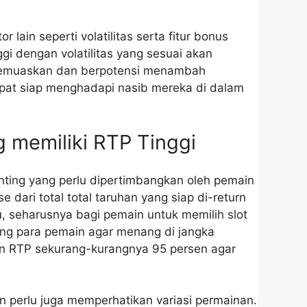
 lain seperti volatilitas serta fitur bonus
i dengan volatilitas yang sesuai akan
memuaskan dan berpotensi menambah
pat siap menghadapi nasib mereka di dalam
 memiliki RTP Tinggi
enting yang perlu dipertimbangkan oleh pemain
 dari total total taruhan yang siap di-return
u, seharusnya bagi pemain untuk memilih slot
ang para pemain agar menang di jangka
an RTP sekurang-kurangnya 95 persen agar
 perlu juga memperhatikan variasi permainan.