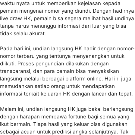
waktu nyata untuk memberikan kejelasan kepada
pemain mengenai nomor yang diundi. Dengan hadirnya
live draw HK, pemain bisa segera melihat hasil undinya
tanpa harus menunggu informasi dari luar yang bisa
tidak selalu akurat.
Pada hari ini, undian langsung HK hadir dengan nomor-
nomor terbaru yang tentunya menyenangkan untuk
diikuti. Proses pengundian dilakukan dengan
transparansi, dan para pemain bisa menyaksikan
langsung melalui berbagai platform online. Hal ini juga
memudahkan setiap orang untuk mendapatkan
informasi terkait keluaran HK dengan lancar dan tepat.
Malam ini, undian langsung HK juga bakal berlangsung
dengan harapan membawa fortune bagi semua yang
ikut bermain. Tiapa hasil yang keluar bisa digunakan
sebagai acuan untuk prediksi angka selanjutnya. Tak