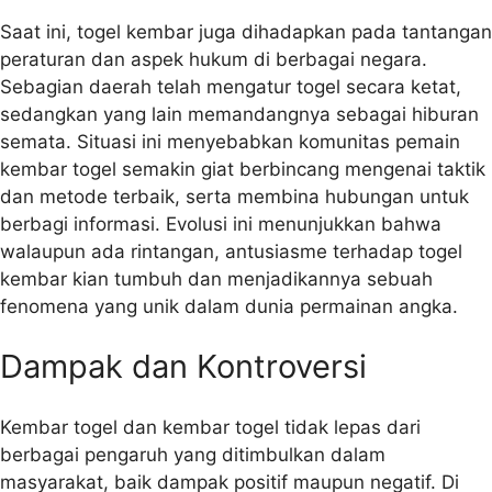
Saat ini, togel kembar juga dihadapkan pada tantangan
peraturan dan aspek hukum di berbagai negara.
Sebagian daerah telah mengatur togel secara ketat,
sedangkan yang lain memandangnya sebagai hiburan
semata. Situasi ini menyebabkan komunitas pemain
kembar togel semakin giat berbincang mengenai taktik
dan metode terbaik, serta membina hubungan untuk
berbagi informasi. Evolusi ini menunjukkan bahwa
walaupun ada rintangan, antusiasme terhadap togel
kembar kian tumbuh dan menjadikannya sebuah
fenomena yang unik dalam dunia permainan angka.
Dampak dan Kontroversi
Kembar togel dan kembar togel tidak lepas dari
berbagai pengaruh yang ditimbulkan dalam
masyarakat, baik dampak positif maupun negatif. Di