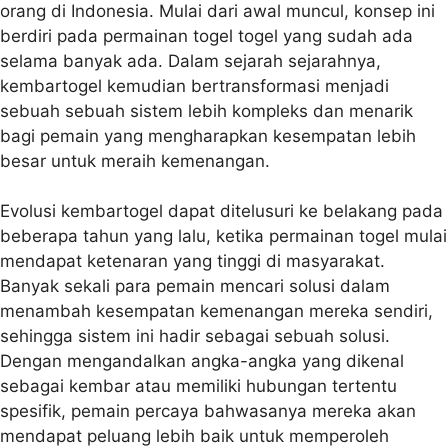
orang di Indonesia. Mulai dari awal muncul, konsep ini
berdiri pada permainan togel togel yang sudah ada
selama banyak ada. Dalam sejarah sejarahnya,
kembartogel kemudian bertransformasi menjadi
sebuah sebuah sistem lebih kompleks dan menarik
bagi pemain yang mengharapkan kesempatan lebih
besar untuk meraih kemenangan.
Evolusi kembartogel dapat ditelusuri ke belakang pada
beberapa tahun yang lalu, ketika permainan togel mulai
mendapat ketenaran yang tinggi di masyarakat.
Banyak sekali para pemain mencari solusi dalam
menambah kesempatan kemenangan mereka sendiri,
sehingga sistem ini hadir sebagai sebuah solusi.
Dengan mengandalkan angka-angka yang dikenal
sebagai kembar atau memiliki hubungan tertentu
spesifik, pemain percaya bahwasanya mereka akan
mendapat peluang lebih baik untuk memperoleh