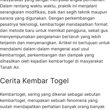
Dalam rentang waktu waktu, praktik ini menjalani
serangkaian modifikasi, baik dari segih teknik maupun
sarana yang digunakan. Dengan perkembangan
pesatnya teknologi, kembartogel mendapatkan format
dan metode baru untuk memikat pengguna, sekali gus
menyempurnakan pengalaman bertaruh yang lebih
terjamin dan menyenangkan. Artikel ini bertujuan untuk
mendalami dalam-dalam mengenai asal usul
kembartogel, perkembangan dan dampak yang
dihasilkan oleh kejadian kembartogel di masyarakat
Tanah Air.
Cerita Kembar Togel
Kembartogel, sering yang dikenal sebagai sebutan
kembartogel, merupakan sebuah fenomena yang
sudah mendapatkan perhatian banyak orang banyak