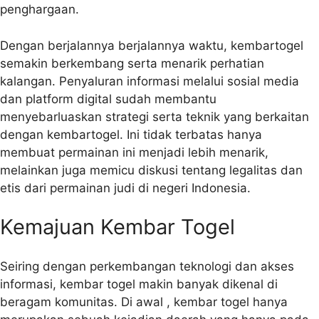
penghargaan.
Dengan berjalannya berjalannya waktu, kembartogel
semakin berkembang serta menarik perhatian
kalangan. Penyaluran informasi melalui sosial media
dan platform digital sudah membantu
menyebarluaskan strategi serta teknik yang berkaitan
dengan kembartogel. Ini tidak terbatas hanya
membuat permainan ini menjadi lebih menarik,
melainkan juga memicu diskusi tentang legalitas dan
etis dari permainan judi di negeri Indonesia.
Kemajuan Kembar Togel
Seiring dengan perkembangan teknologi dan akses
informasi, kembar togel makin banyak dikenal di
beragam komunitas. Di awal , kembar togel hanya