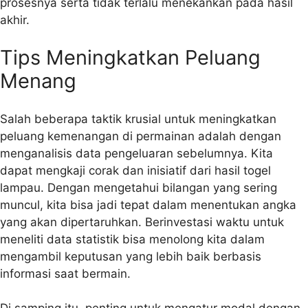
prosesnya serta tidak terlalu menekankan pada hasil
akhir.
Tips Meningkatkan Peluang
Menang
Salah beberapa taktik krusial untuk meningkatkan
peluang kemenangan di permainan adalah dengan
menganalisis data pengeluaran sebelumnya. Kita
dapat mengkaji corak dan inisiatif dari hasil togel
lampau. Dengan mengetahui bilangan yang sering
muncul, kita bisa jadi tepat dalam menentukan angka
yang akan dipertaruhkan. Berinvestasi waktu untuk
meneliti data statistik bisa menolong kita dalam
mengambil keputusan yang lebih baik berbasis
informasi saat bermain.