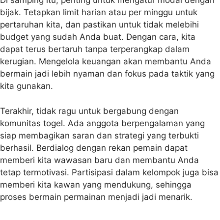
Di samping itu, penting untuk mengatur modal dengan
bijak. Tetapkan limit harian atau per minggu untuk
pertaruhan kita, dan pastikan untuk tidak melebihi
budget yang sudah Anda buat. Dengan cara, kita
dapat terus bertaruh tanpa terperangkap dalam
kerugian. Mengelola keuangan akan membantu Anda
bermain jadi lebih nyaman dan fokus pada taktik yang
kita gunakan.
Terakhir, tidak ragu untuk bergabung dengan
komunitas togel. Ada anggota berpengalaman yang
siap membagikan saran dan strategi yang terbukti
berhasil. Berdialog dengan rekan pemain dapat
memberi kita wawasan baru dan membantu Anda
tetap termotivasi. Partisipasi dalam kelompok juga bisa
memberi kita kawan yang mendukung, sehingga
proses bermain permainan menjadi jadi menarik.