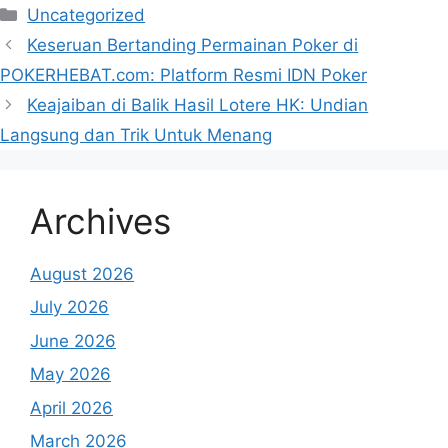
Categories
Uncategorized
Keseruan Bertanding Permainan Poker di
POKERHEBAT.com: Platform Resmi IDN Poker
Keajaiban di Balik Hasil Lotere HK: Undian
Langsung dan Trik Untuk Menang
Archives
August 2026
July 2026
June 2026
May 2026
April 2026
March 2026