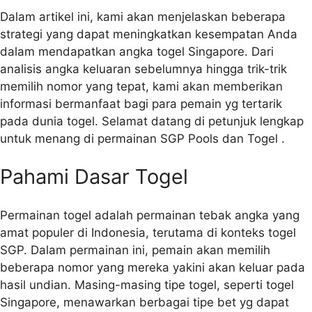
Dalam artikel ini, kami akan menjelaskan beberapa
strategi yang dapat meningkatkan kesempatan Anda
dalam mendapatkan angka togel Singapore. Dari
analisis angka keluaran sebelumnya hingga trik-trik
memilih nomor yang tepat, kami akan memberikan
informasi bermanfaat bagi para pemain yg tertarik
pada dunia togel. Selamat datang di petunjuk lengkap
untuk menang di permainan SGP Pools dan Togel .
Pahami Dasar Togel
Permainan togel adalah permainan tebak angka yang
amat populer di Indonesia, terutama di konteks togel
SGP. Dalam permainan ini, pemain akan memilih
beberapa nomor yang mereka yakini akan keluar pada
hasil undian. Masing-masing tipe togel, seperti togel
Singapore, menawarkan berbagai tipe bet yg dapat