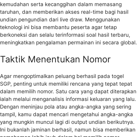
kemudahan serta kecanggihan dalam memasang
taruhan, dan memberikan akses real-time bagi hasil
undian pengundian dari live draw. Menggunakan
teknologi ini bisa membantu peserta agar tetap
berkoneksi dan selalu terinformasi soal hasil terbaru,
meningkatkan pengalaman permainan ini secara global.
Taktik Menentukan Nomor
Agar mengoptimalkan peluang berhasil pada togel
SGP, penting untuk memiliki rencana yang tepat tepat
dalam memilih nomor. Satu cara yang dapat diterapkan
ialah melalui menganalisis informasi keluaran yang lalu.
Dengan meninjau pola atau angka-angka yang sering
tampil, kamu dapat mencari mengetahui angka-angka
yang mungkin muncul lagi di output undian berikutnya.
Ini bukanlah jaminan berhasil, namun bisa memberikan