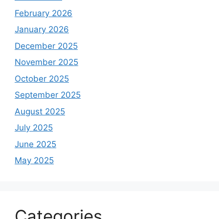
February 2026
January 2026
December 2025
November 2025
October 2025
September 2025
August 2025
July 2025
June 2025
May 2025
Categories