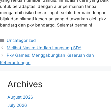
yang rendah terlebih dahulu. Ini adalah cara yang baik
untuk beradaptasi dengan alur permainan tanpa
mengambil risiko besar. Ingat, selalu bermain dengan
bijak dan nikmati keseruan yang ditawarkan oleh pkv
bandarq dan pkv bandarqq. Selamat bermain!
Categories
Uncategorized
Melihat Nasib: Undian Langsung SDY
Pkv Games: Menggabungkan Keseruan dan
Keberuntungan
Archives
August 2026
July 2026