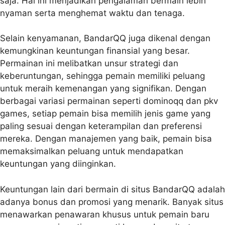
saja. Hal ini menjadikan pengalaman bermain lebih
nyaman serta menghemat waktu dan tenaga.
Selain kenyamanan, BandarQQ juga dikenal dengan
kemungkinan keuntungan finansial yang besar.
Permainan ini melibatkan unsur strategi dan
keberuntungan, sehingga pemain memiliki peluang
untuk meraih kemenangan yang signifikan. Dengan
berbagai variasi permainan seperti dominoqq dan pkv
games, setiap pemain bisa memilih jenis game yang
paling sesuai dengan keterampilan dan preferensi
mereka. Dengan manajemen yang baik, pemain bisa
memaksimalkan peluang untuk mendapatkan
keuntungan yang diinginkan.
Keuntungan lain dari bermain di situs BandarQQ adalah
adanya bonus dan promosi yang menarik. Banyak situs
menawarkan penawaran khusus untuk pemain baru