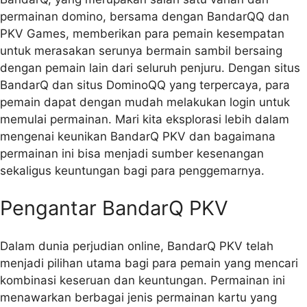
permainan domino, bersama dengan BandarQQ dan
PKV Games, memberikan para pemain kesempatan
untuk merasakan serunya bermain sambil bersaing
dengan pemain lain dari seluruh penjuru. Dengan situs
BandarQ dan situs DominoQQ yang terpercaya, para
pemain dapat dengan mudah melakukan login untuk
memulai permainan. Mari kita eksplorasi lebih dalam
mengenai keunikan BandarQ PKV dan bagaimana
permainan ini bisa menjadi sumber kesenangan
sekaligus keuntungan bagi para penggemarnya.
Pengantar BandarQ PKV
Dalam dunia perjudian online, BandarQ PKV telah
menjadi pilihan utama bagi para pemain yang mencari
kombinasi keseruan dan keuntungan. Permainan ini
menawarkan berbagai jenis permainan kartu yang