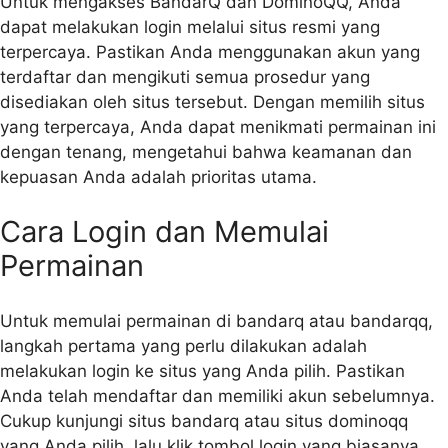
Untuk mengakses BandarQ dan DominoQQ, Anda
dapat melakukan login melalui situs resmi yang
terpercaya. Pastikan Anda menggunakan akun yang
terdaftar dan mengikuti semua prosedur yang
disediakan oleh situs tersebut. Dengan memilih situs
yang terpercaya, Anda dapat menikmati permainan ini
dengan tenang, mengetahui bahwa keamanan dan
kepuasan Anda adalah prioritas utama.
Cara Login dan Memulai
Permainan
Untuk memulai permainan di bandarq atau bandarqq,
langkah pertama yang perlu dilakukan adalah
melakukan login ke situs yang Anda pilih. Pastikan
Anda telah mendaftar dan memiliki akun sebelumnya.
Cukup kunjungi situs bandarq atau situs dominoqq
yang Anda pilih, lalu klik tombol login yang biasanya