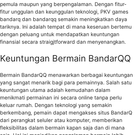
pemula maupun yang berpengalaman. Dengan fitur-
fitur unggulan dan keunggulan teknologi, PKV games
bandarq dan bandarqq semakin meningkatkan daya
tariknya. Ini adalah tempat di mana keseruan bertemu
dengan peluang untuk mendapatkan keuntungan
finansial secara straigjtforward dan menyenangkan.
Keuntungan Bermain BandarQQ
Bermain BandarQQ menawarkan berbagai keuntungan
yang sangat menarik bagi para pemainnya. Salah satu
keuntungan utama adalah kemudahan dalam
menikmati permainan ini secara online tanpa perlu
keluar rumah. Dengan teknologi yang semakin
berkembang, pemain dapat mengakses situs BandarQ
dari perangkat seluler atau komputer, memberikan
fleksibilitas dalam bermain kapan saja dan di mana