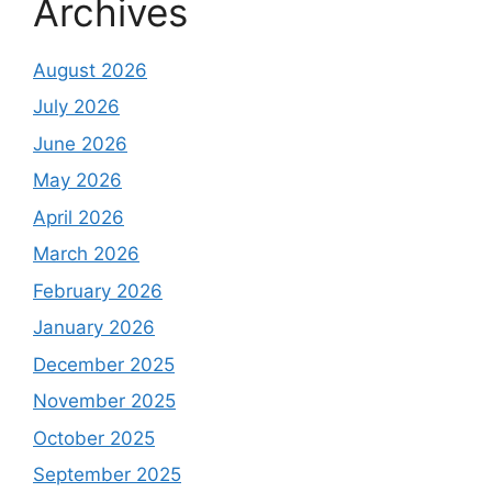
Archives
August 2026
July 2026
June 2026
May 2026
April 2026
March 2026
February 2026
January 2026
December 2025
November 2025
October 2025
September 2025