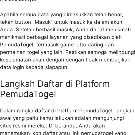
Apabila semua data yang dimasukkan telah benar,
tekan button "Masuk" untuk masuk ke dalam akun
Anda. Setelah berhasil masuk, Anda dapat menikmati
menikmati berbagai layanan yang disediakan oleh
PemudaTogel, termasuk game lotto daring dan
permainan togel yang lain. Pastikan semoga melindungi
keselamatan akun dengan dengan tidak membagikan
data login kepada siapapun.
Langkah Daftar di Platform
PemudaTogel
Dalam rangka daftar di Platform PemudaTogel, langkah
awal yang perlu kamu lakukan adalah mengunjungi
situs resmi mereka. Di beranda, Anda akan
menemukan ikon daftar atau link pemudatogel yang