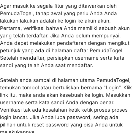
Agar masuk ke segala fitur yang ditawarkan oleh
PemudaTogel, tahap awal yang perlu Anda Anda
lakukan lakukan adalah ke login ke akun akun.
Pertama, verifikasi bahwa Anda memiliki sebuah akun
yang telah terdaftar. Jika Anda belum mempunyai,
Anda dapat melakukan pendaftaran dengan mengikuti
petunjuk yang ada di halaman daftar PemudaTogel.
Setelah mendaftar, persiapkan username serta kata
sandi yang telah Anda saat mendaftar.
Setelah anda sampai di halaman utama PemudaTogel,
temukan tombol atau bertuliskan bernama "Login". Klik
link itu, maka anda akan kesebuah ke login. Masukkan
username serta kata sandi Anda dengan benar.
Verifikasi tak ada kesalahan ketik ketik proses proses
login lancar. Jika Anda lupa password, sering ada
pilihan untuk reset password yang bisa Anda untuk
melakukannya.