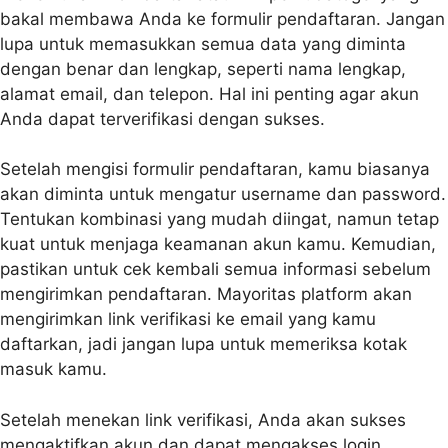
bakal membawa Anda ke formulir pendaftaran. Jangan
lupa untuk memasukkan semua data yang diminta
dengan benar dan lengkap, seperti nama lengkap,
alamat email, dan telepon. Hal ini penting agar akun
Anda dapat terverifikasi dengan sukses.
Setelah mengisi formulir pendaftaran, kamu biasanya
akan diminta untuk mengatur username dan password.
Tentukan kombinasi yang mudah diingat, namun tetap
kuat untuk menjaga keamanan akun kamu. Kemudian,
pastikan untuk cek kembali semua informasi sebelum
mengirimkan pendaftaran. Mayoritas platform akan
mengirimkan link verifikasi ke email yang kamu
daftarkan, jadi jangan lupa untuk memeriksa kotak
masuk kamu.
Setelah menekan link verifikasi, Anda akan sukses
mengaktifkan akun dan dapat mengakses login