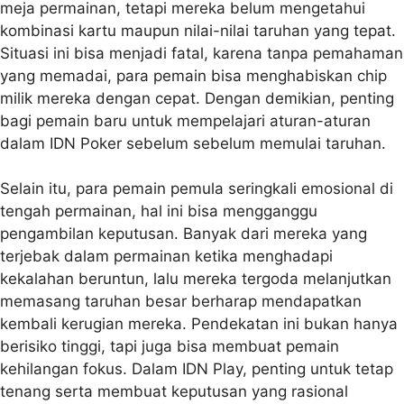
meja permainan, tetapi mereka belum mengetahui
kombinasi kartu maupun nilai-nilai taruhan yang tepat.
Situasi ini bisa menjadi fatal, karena tanpa pemahaman
yang memadai, para pemain bisa menghabiskan chip
milik mereka dengan cepat. Dengan demikian, penting
bagi pemain baru untuk mempelajari aturan-aturan
dalam IDN Poker sebelum sebelum memulai taruhan.
Selain itu, para pemain pemula seringkali emosional di
tengah permainan, hal ini bisa mengganggu
pengambilan keputusan. Banyak dari mereka yang
terjebak dalam permainan ketika menghadapi
kekalahan beruntun, lalu mereka tergoda melanjutkan
memasang taruhan besar berharap mendapatkan
kembali kerugian mereka. Pendekatan ini bukan hanya
berisiko tinggi, tapi juga bisa membuat pemain
kehilangan fokus. Dalam IDN Play, penting untuk tetap
tenang serta membuat keputusan yang rasional