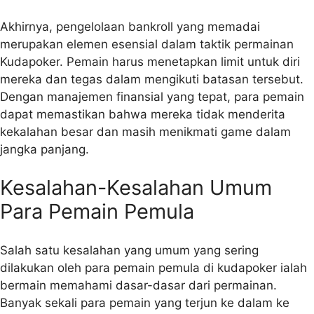
Akhirnya, pengelolaan bankroll yang memadai
merupakan elemen esensial dalam taktik permainan
Kudapoker. Pemain harus menetapkan limit untuk diri
mereka dan tegas dalam mengikuti batasan tersebut.
Dengan manajemen finansial yang tepat, para pemain
dapat memastikan bahwa mereka tidak menderita
kekalahan besar dan masih menikmati game dalam
jangka panjang.
Kesalahan-Kesalahan Umum
Para Pemain Pemula
Salah satu kesalahan yang umum yang sering
dilakukan oleh para pemain pemula di kudapoker ialah
bermain memahami dasar-dasar dari permainan.
Banyak sekali para pemain yang terjun ke dalam ke