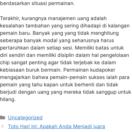
berdasarkan situasi permainan.
Terakhir, kurangnya manajemen uang adalah
kesalahan tambahan yang sering dihadapi di kalangan
pemain baru. Banyak yang yang tidak menghitung
seberapa banyak modal yang seharusnya harus
pertaruhkan dalam setiap sesi. Memiliki batas untuk
diri sendiri dan memiliki disiplin dalam hal pengelolaan
chip sangat penting agar tidak terjebak ke dalam
kebiasaan buruk bermain. Permainan kudapoker
mengajarkan bahwa pemain-pemain sukses ialah para
pemain yang tahu kapan untuk berhenti dan tidak
berjudi dengan uang yang mereka tidak sanggup untuk
hilang.
Categories
Uncategorized
Toto Hari ini: Apakah Anda Menjadi juara