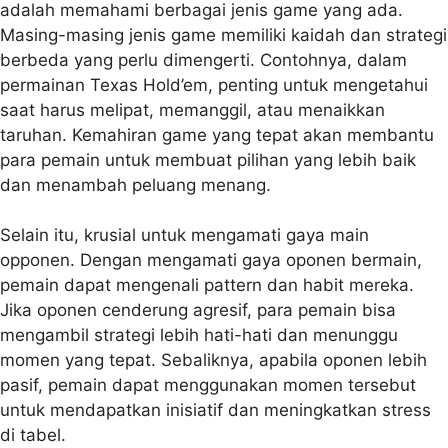
adalah memahami berbagai jenis game yang ada.
Masing-masing jenis game memiliki kaidah dan strategi
berbeda yang perlu dimengerti. Contohnya, dalam
permainan Texas Hold’em, penting untuk mengetahui
saat harus melipat, memanggil, atau menaikkan
taruhan. Kemahiran game yang tepat akan membantu
para pemain untuk membuat pilihan yang lebih baik
dan menambah peluang menang.
Selain itu, krusial untuk mengamati gaya main
opponen. Dengan mengamati gaya oponen bermain,
pemain dapat mengenali pattern dan habit mereka.
Jika oponen cenderung agresif, para pemain bisa
mengambil strategi lebih hati-hati dan menunggu
momen yang tepat. Sebaliknya, apabila oponen lebih
pasif, pemain dapat menggunakan momen tersebut
untuk mendapatkan inisiatif dan meningkatkan stress
di tabel.