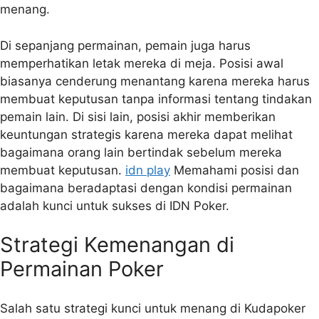
menang.
Di sepanjang permainan, pemain juga harus
memperhatikan letak mereka di meja. Posisi awal
biasanya cenderung menantang karena mereka harus
membuat keputusan tanpa informasi tentang tindakan
pemain lain. Di sisi lain, posisi akhir memberikan
keuntungan strategis karena mereka dapat melihat
bagaimana orang lain bertindak sebelum mereka
membuat keputusan.
idn play
Memahami posisi dan
bagaimana beradaptasi dengan kondisi permainan
adalah kunci untuk sukses di IDN Poker.
Strategi Kemenangan di
Permainan Poker
Salah satu strategi kunci untuk menang di Kudapoker