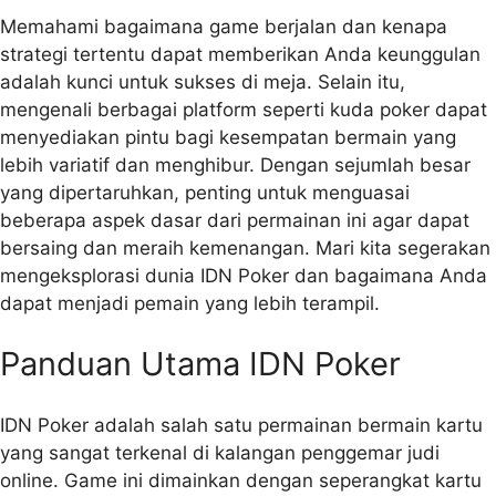
Memahami bagaimana game berjalan dan kenapa
strategi tertentu dapat memberikan Anda keunggulan
adalah kunci untuk sukses di meja. Selain itu,
mengenali berbagai platform seperti kuda poker dapat
menyediakan pintu bagi kesempatan bermain yang
lebih variatif dan menghibur. Dengan sejumlah besar
yang dipertaruhkan, penting untuk menguasai
beberapa aspek dasar dari permainan ini agar dapat
bersaing dan meraih kemenangan. Mari kita segerakan
mengeksplorasi dunia IDN Poker dan bagaimana Anda
dapat menjadi pemain yang lebih terampil.
Panduan Utama IDN Poker
IDN Poker adalah salah satu permainan bermain kartu
yang sangat terkenal di kalangan penggemar judi
online. Game ini dimainkan dengan seperangkat kartu