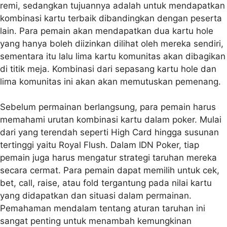
remi, sedangkan tujuannya adalah untuk mendapatkan
kombinasi kartu terbaik dibandingkan dengan peserta
lain. Para pemain akan mendapatkan dua kartu hole
yang hanya boleh diizinkan dilihat oleh mereka sendiri,
sementara itu lalu lima kartu komunitas akan dibagikan
di titik meja. Kombinasi dari sepasang kartu hole dan
lima komunitas ini akan akan memutuskan pemenang.
Sebelum permainan berlangsung, para pemain harus
memahami urutan kombinasi kartu dalam poker. Mulai
dari yang terendah seperti High Card hingga susunan
tertinggi yaitu Royal Flush. Dalam IDN Poker, tiap
pemain juga harus mengatur strategi taruhan mereka
secara cermat. Para pemain dapat memilih untuk cek,
bet, call, raise, atau fold tergantung pada nilai kartu
yang didapatkan dan situasi dalam permainan.
Pemahaman mendalam tentang aturan taruhan ini
sangat penting untuk menambah kemungkinan