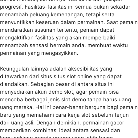
progresif. Fasilitas-fasilitas ini semua bukan sekadar
menambah peluang kemenangan, tetapi serta
menyuntikkan keseruan dalam permainan. Saat pemain
mendaratkan susunan tertentu, pemain dapat
mengaktifkan fasilitas yang akan memperbaiki
menambah sensasi bermain anda, membuat waktu
permainan yang mengasyikkan.
Keunggulan lainnya adalah aksesibilitas yang
ditawarkan dari situs situs slot online yang dapat
diandalkan. Sebagian besar di antara situs ini
menyediakan akun demo slot, agar pemain bisa
mencoba berbagai jenis slot demo tanpa harus uang
uang mereka. Hal ini benar-benar berguna bagi pemain
baru yang memahami cara kerja slot sebelum terjun
dari uang asli. Dengan demikian, permainan gacor
memberikan kombinasi ideal antara sensasi dan
kemungkinan meraih untung yang lebih besar.