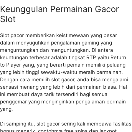
Keunggulan Permainan Gacor
Slot
Slot gacor memberikan keistimewaan yang besar
dalam menyuguhkan pengalaman gaming yang
menguntungkan dan menguntungkan. Di antara
keuntungan terbesar adalah tingkat RTP yaitu Return
to Player yang, yang berarti pemain memiliki peluang
yang lebih tinggi sewaktu-waktu meraih permainan.
Dengan cara memilih slot gacor, anda bisa mengalami
sensasi menang yang lebih dari permainan biasa. Hal
ini membuat daya tarik tersendiri bagi semua
penggemar yang menginginkan pengalaman bermain
yang.
Di samping itu, slot gacor sering kali membawa fasilitas
bonus menarik, contohnya free spins dan jackpot