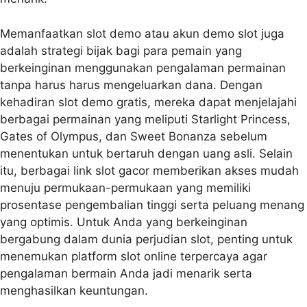
Memanfaatkan slot demo atau akun demo slot juga
adalah strategi bijak bagi para pemain yang
berkeinginan menggunakan pengalaman permainan
tanpa harus harus mengeluarkan dana. Dengan
kehadiran slot demo gratis, mereka dapat menjelajahi
berbagai permainan yang meliputi Starlight Princess,
Gates of Olympus, dan Sweet Bonanza sebelum
menentukan untuk bertaruh dengan uang asli. Selain
itu, berbagai link slot gacor memberikan akses mudah
menuju permukaan-permukaan yang memiliki
prosentase pengembalian tinggi serta peluang menang
yang optimis. Untuk Anda yang berkeinginan
bergabung dalam dunia perjudian slot, penting untuk
menemukan platform slot online terpercaya agar
pengalaman bermain Anda jadi menarik serta
menghasilkan keuntungan.