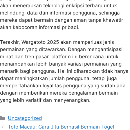
akan menerapkan teknologi enkripsi terbaru untuk
melindungi data dan informasi pengguna, sehingga
mereka dapat bermain dengan aman tanpa khawatir
akan kebocoran informasi pribadi.
Terakhir, Wargatoto 2025 akan memperluas jenis
permainan yang ditawarkan. Dengan mengantisipasi
minat dan tren pasar, platform ini berencana untuk
menambahkan lebih banyak variasi permainan yang
menarik bagi pengguna. Hal ini diharapkan tidak hanya
dapat meningkatkan jumlah pengguna, tetapi juga
mempertahankan loyalitas pengguna yang sudah ada
dengan memberikan mereka pengalaman bermain
yang lebih variatif dan menyenangkan.
Categories
Uncategorized
Toto Macau: Cara Jitu Berhasil Bermain Togel