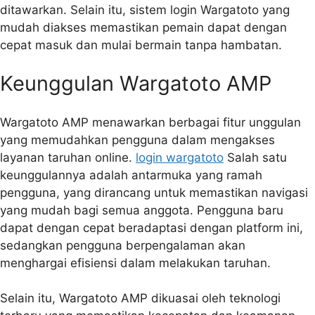
ditawarkan. Selain itu, sistem login Wargatoto yang
mudah diakses memastikan pemain dapat dengan
cepat masuk dan mulai bermain tanpa hambatan.
Keunggulan Wargatoto AMP
Wargatoto AMP menawarkan berbagai fitur unggulan
yang memudahkan pengguna dalam mengakses
layanan taruhan online.
login wargatoto
Salah satu
keunggulannya adalah antarmuka yang ramah
pengguna, yang dirancang untuk memastikan navigasi
yang mudah bagi semua anggota. Pengguna baru
dapat dengan cepat beradaptasi dengan platform ini,
sedangkan pengguna berpengalaman akan
menghargai efisiensi dalam melakukan taruhan.
Selain itu, Wargatoto AMP dikuasai oleh teknologi