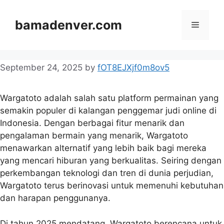
Skip
to
bamadenver.com
Menu
content
September 24, 2025
by
fOT8EJXjf0m8ov5
Wargatoto adalah salah satu platform permainan yang
semakin populer di kalangan penggemar judi online di
Indonesia. Dengan berbagai fitur menarik dan
pengalaman bermain yang menarik, Wargatoto
menawarkan alternatif yang lebih baik bagi mereka
yang mencari hiburan yang berkualitas. Seiring dengan
perkembangan teknologi dan tren di dunia perjudian,
Wargatoto terus berinovasi untuk memenuhi kebutuhan
dan harapan penggunanya.
Di tahun 2025 mendatang, Wargatoto berencana untuk