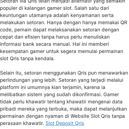
Setoran via Qris telah menjadi alternatif yang semakin
populer di kalangan gamer slot. Salah satu dari
keuntungan utamanya adalah kenyamanan serta
melakukan setoran. Hanya dengan hanya memakai QR
code, pemain dapat melaksanakan setoran dengan
cepat dan efisien tanpa harus perlu menuliskan
informasi bank secara manual. Hal ini memberi
kesempatan gamer untuk segera memulai permainan
slot Qris tanpa kendala.
Selain itu, setoran menggunakan Qris pun menawarkan
perlindungan yang lebih. Setoran yang terjadi melalui
platform ini umumnya kian terjamin, karena ia
melibatkan sistem yang sudah dikonfirmasi. Gamer
tidak perlu khawatir tentang khawatir mengenai data
pribadi mereka yang terbuka, maka dapat melanjutkan
permainan dengan nyaman di Website Slot Qris tanpa
perasaan khawatir.
Slot Deposit Qris