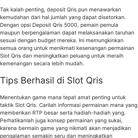
Tak kalah penting, deposit Qris pun menawarkan
kemudahan dari hal jumlah yang dapat disetorkan.
Dengan opsi Deposit Qris 5000, pemain pemula
maupun berpengalaman dapat melaksanakan taruhan
sesuai dengan budget mereka. Ini memungkinkan
semua orang untuk menikmati kesenangan permainan
Slot Qris dan meningkatkan peluang untuk meraih
kemenangan secara lebih mudah.
Tips Berhasil di Slot Qris
Menentukan game mana tepat amat penting untuk
taktik Slot Qris. Carilah informasi permainan mana yang
memberikan RTP besar serta hadiah-hadiah yang.
Perhatikanlah juga konsep permainan yang sukai,
karena bermain game yang nikmati akan menjadikan
pengalaman semakin seru dan meningkatkan