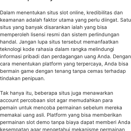
Dalam menentukan situs slot online, kredibilitas dan
keamanan adalah faktor utama yang perlu diingat. Satu
situs yang banyak disarankan ialah yang bisa
memperoleh lisensi resmi dan sistem perlindungan
handal. Jangan lupa situs tersebut memanfaatkan
teknologi kode rahasia dalam rangka melindungi
informasi pribadi dan perdagangan uang Anda. Dengan
cara menentukan platform yang terpercaya, Anda bisa
bermain game dengan tenang tanpa cemas terhadap
tindakan penipuan.
Tak hanya itu, beberapa situs juga menawarkan
account percobaan slot agar memudahkan para
pemain untuk mencoba permainan sebelum mereka
memakai uang asli. Platform yang bisa memberikan
permainan slot demo tanpa biaya dapat memberi Anda
kesempatan agar mengetahui mekanisme permainan