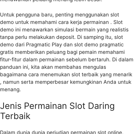
Untuk pengguna baru, penting menggunakan slot
demo untuk memahami cara kerja permainan . Slot
demo ini menawarkan simulasi bermain yang realistis
tanpa perlu melakukan deposit. Di samping itu, slot
demo dari Pragmatic Play dan slot demo pragmatic
gratis memberikan peluang bagi pemain memahami
fitur-fitur dalam permainan sebelum bertaruh. Di dalam
panduan ini, kita akan membahas mengulas
bagaimana cara menemukan slot terbaik yang menarik
, namun serta memperbesar kemungkinan Anda untuk
menang.
Jenis Permainan Slot Daring
Terbaik
Dalam dunia dunia perjudian permainan slot online,