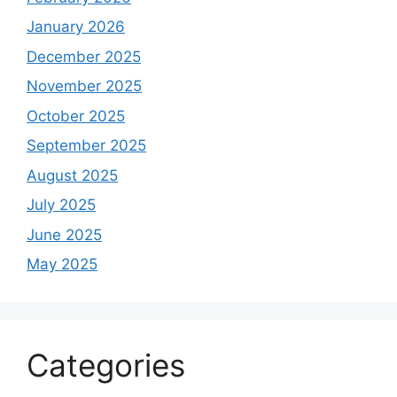
January 2026
December 2025
November 2025
October 2025
September 2025
August 2025
July 2025
June 2025
May 2025
Categories