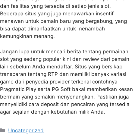
dan fasilitas yang tersedia di setiap jenis slot.
Beberapa situs yang juga menawarkan insentif
menawan untuk pemain baru yang bergabung, yang
bisa dapat dimanfaatkan untuk menambah
kemungkinan menang.
Jangan lupa untuk mencari berita tentang permainan
slot yang sedang populer kini dan review dari pemain
lain sebelum Anda mendaftar. Situs yang bersikap
transparan tentang RTP dan memiliki banyak variasi
game dari penyedia provider terkenal contohnya
Pragmatic Play serta PG Soft bakal memberikan kesan
bermain yang semakin menyenangkan. Pastikan juga
menyelidiki cara deposit dan pencairan yang tersedia
agar sejalan dengan kebutuhan milik Anda.
Categories
Uncategorized