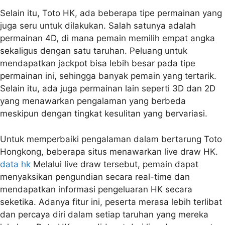
Selain itu, Toto HK, ada beberapa tipe permainan yang
juga seru untuk dilakukan. Salah satunya adalah
permainan 4D, di mana pemain memilih empat angka
sekaligus dengan satu taruhan. Peluang untuk
mendapatkan jackpot bisa lebih besar pada tipe
permainan ini, sehingga banyak pemain yang tertarik.
Selain itu, ada juga permainan lain seperti 3D dan 2D
yang menawarkan pengalaman yang berbeda
meskipun dengan tingkat kesulitan yang bervariasi.
Untuk memperbaiki pengalaman dalam bertarung Toto
Hongkong, beberapa situs menawarkan live draw HK.
data hk
Melalui live draw tersebut, pemain dapat
menyaksikan pengundian secara real-time dan
mendapatkan informasi pengeluaran HK secara
seketika. Adanya fitur ini, peserta merasa lebih terlibat
dan percaya diri dalam setiap taruhan yang mereka