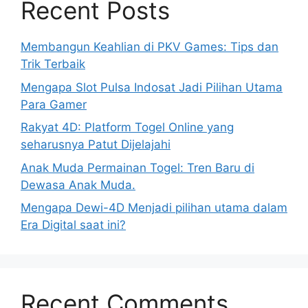
Recent Posts
Membangun Keahlian di PKV Games: Tips dan
Trik Terbaik
Mengapa Slot Pulsa Indosat Jadi Pilihan Utama
Para Gamer
Rakyat 4D: Platform Togel Online yang
seharusnya Patut Dijelajahi
Anak Muda Permainan Togel: Tren Baru di
Dewasa Anak Muda.
Mengapa Dewi-4D Menjadi pilihan utama dalam
Era Digital saat ini?
Recent Comments