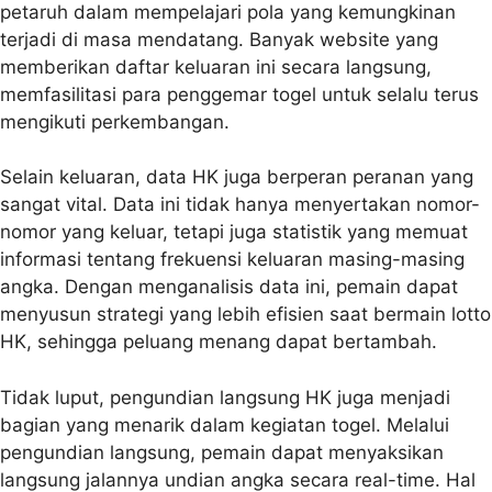
petaruh dalam mempelajari pola yang kemungkinan
terjadi di masa mendatang. Banyak website yang
memberikan daftar keluaran ini secara langsung,
memfasilitasi para penggemar togel untuk selalu terus
mengikuti perkembangan.
Selain keluaran, data HK juga berperan peranan yang
sangat vital. Data ini tidak hanya menyertakan nomor-
nomor yang keluar, tetapi juga statistik yang memuat
informasi tentang frekuensi keluaran masing-masing
angka. Dengan menganalisis data ini, pemain dapat
menyusun strategi yang lebih efisien saat bermain lotto
HK, sehingga peluang menang dapat bertambah.
Tidak luput, pengundian langsung HK juga menjadi
bagian yang menarik dalam kegiatan togel. Melalui
pengundian langsung, pemain dapat menyaksikan
langsung jalannya undian angka secara real-time. Hal