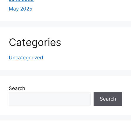
May 2025
Categories
Uncategorized
Search
Search