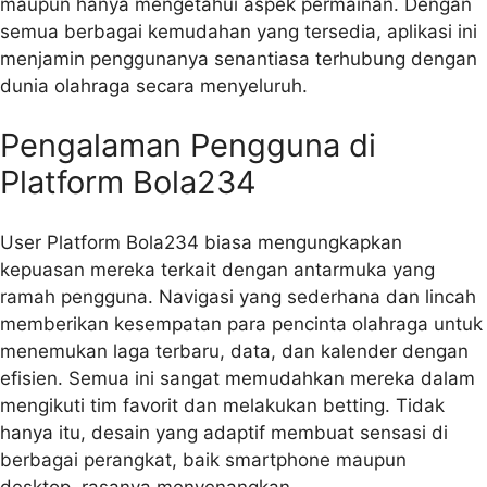
maupun hanya mengetahui aspek permainan. Dengan
semua berbagai kemudahan yang tersedia, aplikasi ini
menjamin penggunanya senantiasa terhubung dengan
dunia olahraga secara menyeluruh.
Pengalaman Pengguna di
Platform Bola234
User Platform Bola234 biasa mengungkapkan
kepuasan mereka terkait dengan antarmuka yang
ramah pengguna. Navigasi yang sederhana dan lincah
memberikan kesempatan para pencinta olahraga untuk
menemukan laga terbaru, data, dan kalender dengan
efisien. Semua ini sangat memudahkan mereka dalam
mengikuti tim favorit dan melakukan betting. Tidak
hanya itu, desain yang adaptif membuat sensasi di
berbagai perangkat, baik smartphone maupun
desktop, rasanya menyenangkan.