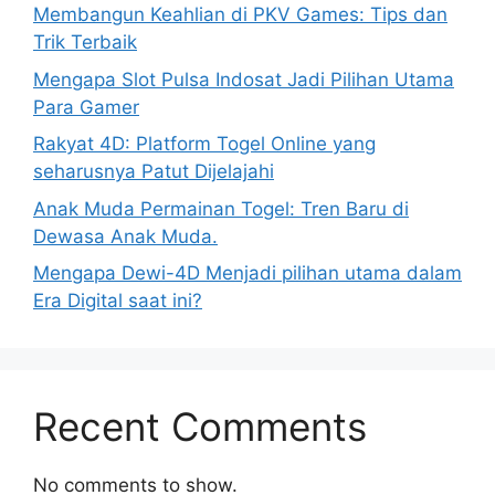
Membangun Keahlian di PKV Games: Tips dan
Trik Terbaik
Mengapa Slot Pulsa Indosat Jadi Pilihan Utama
Para Gamer
Rakyat 4D: Platform Togel Online yang
seharusnya Patut Dijelajahi
Anak Muda Permainan Togel: Tren Baru di
Dewasa Anak Muda.
Mengapa Dewi-4D Menjadi pilihan utama dalam
Era Digital saat ini?
Recent Comments
No comments to show.