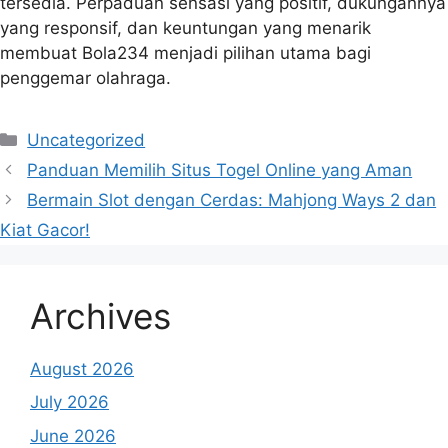
tersedia. Perpaduan sensasi yang positif, dukungannya
yang responsif, dan keuntungan yang menarik
membuat Bola234 menjadi pilihan utama bagi
penggemar olahraga.
Categories
Uncategorized
Panduan Memilih Situs Togel Online yang Aman
Bermain Slot dengan Cerdas: Mahjong Ways 2 dan
Kiat Gacor!
Archives
August 2026
July 2026
June 2026