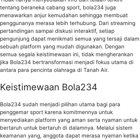
tentang beraneka cabang sport, bola234 juga
menawarkan anjur kemudahan sehingga membuat
penggunanya merasa lebih terhubung. Dari streaming
pertandingan sampai diskusi interaktif, setiap
pengunjung dapat menikmati semua yang tersaji dalam
sebuah platform yang mudah digunakan. Dengan
semua segala keistimewaan ini, tidak mengherankan
jika Bola234 bertransformasi menjadi fokus utama di
antara para pencinta olahraga di Tanah Air.
Keistimewaan Bola234
Bola234 sudah menjadi pilihan utama bagi para
penggemar sport karena komitmennya untuk
menyediakan platform yang aman serta nyaman untuk
bertaruh untuk bertaruh di dalamnya. Melalui sistem
keamanan yang, anggota dapat merasa nyaman ketika