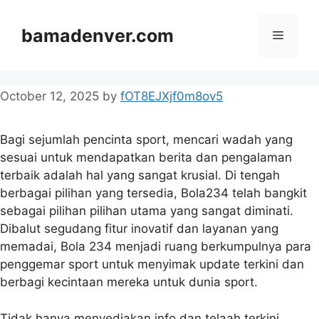
Skip
to
bamadenver.com
Menu
content
October 12, 2025
by
fOT8EJXjf0m8ov5
Bagi sejumlah pencinta sport, mencari wadah yang
sesuai untuk mendapatkan berita dan pengalaman
terbaik adalah hal yang sangat krusial. Di tengah
berbagai pilihan yang tersedia, Bola234 telah bangkit
sebagai pilihan pilihan utama yang sangat diminati.
Dibalut segudang fitur inovatif dan layanan yang
memadai, Bola 234 menjadi ruang berkumpulnya para
penggemar sport untuk menyimak update terkini dan
berbagi kecintaan mereka untuk dunia sport.
Tidak hanya menyediakan info dan telaah terkini