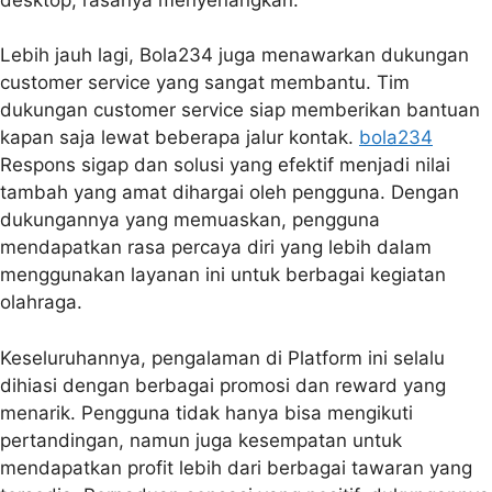
Lebih jauh lagi, Bola234 juga menawarkan dukungan
customer service yang sangat membantu. Tim
dukungan customer service siap memberikan bantuan
kapan saja lewat beberapa jalur kontak.
bola234
Respons sigap dan solusi yang efektif menjadi nilai
tambah yang amat dihargai oleh pengguna. Dengan
dukungannya yang memuaskan, pengguna
mendapatkan rasa percaya diri yang lebih dalam
menggunakan layanan ini untuk berbagai kegiatan
olahraga.
Keseluruhannya, pengalaman di Platform ini selalu
dihiasi dengan berbagai promosi dan reward yang
menarik. Pengguna tidak hanya bisa mengikuti
pertandingan, namun juga kesempatan untuk
mendapatkan profit lebih dari berbagai tawaran yang