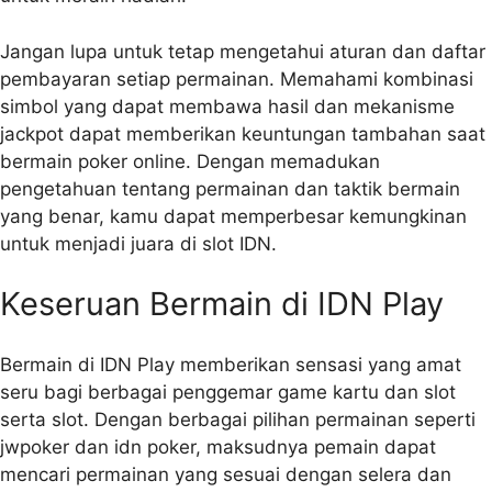
Jangan lupa untuk tetap mengetahui aturan dan daftar
pembayaran setiap permainan. Memahami kombinasi
simbol yang dapat membawa hasil dan mekanisme
jackpot dapat memberikan keuntungan tambahan saat
bermain poker online. Dengan memadukan
pengetahuan tentang permainan dan taktik bermain
yang benar, kamu dapat memperbesar kemungkinan
untuk menjadi juara di slot IDN.
Keseruan Bermain di IDN Play
Bermain di IDN Play memberikan sensasi yang amat
seru bagi berbagai penggemar game kartu dan slot
serta slot. Dengan berbagai pilihan permainan seperti
jwpoker dan idn poker, maksudnya pemain dapat
mencari permainan yang sesuai dengan selera dan