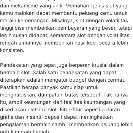
dan mekanisme yang unik. Memahami jenis slot yang
kamu mainkan dapat membantu peluang kamu untuk
meraih kemenangan. Misalnya, slot dengan volatilitas
tinggi bisa memberikan pembayaran yang besar, tetapi
lebih susah didapat, sementara slot dengan volatilitas
rendah umumnya memberikan hasil kecil secara lebih
konsisten.
Pendekatan yang tepat juga berperan krusial dalam
bermain slot. Salah satu pendekatan yang dapat
diterapkan adalah mengatur budget dengan cermat.
Pastikan berapa banyak kamu siap untuk
menghabiskan, dan patuhi batas tersebut. Tak hanya
itu, ambil keuntungan dari fasilitas keuntungan yang
disediakan oleh idn slot. Fitur-fitur seperti putaran
gratis dan insentif deposit dapat meningkatkan
pengalaman bermain sambil memberikan peluang lebih
untuk meraih hadiah.