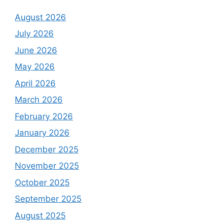
August 2026
July 2026
June 2026
May 2026
April 2026
March 2026
February 2026
January 2026
December 2025
November 2025
October 2025
September 2025
August 2025