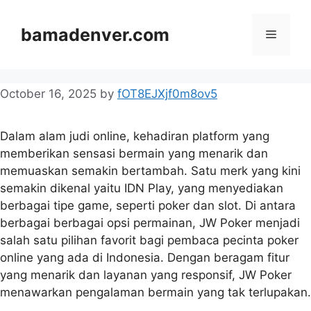
Skip
to
bamadenver.com
Menu
content
October 16, 2025
by
fOT8EJXjf0m8ov5
Dalam alam judi online, kehadiran platform yang
memberikan sensasi bermain yang menarik dan
memuaskan semakin bertambah. Satu merk yang kini
semakin dikenal yaitu IDN Play, yang menyediakan
berbagai tipe game, seperti poker dan slot. Di antara
berbagai berbagai opsi permainan, JW Poker menjadi
salah satu pilihan favorit bagi pembaca pecinta poker
online yang ada di Indonesia. Dengan beragam fitur
yang menarik dan layanan yang responsif, JW Poker
menawarkan pengalaman bermain yang tak terlupakan.