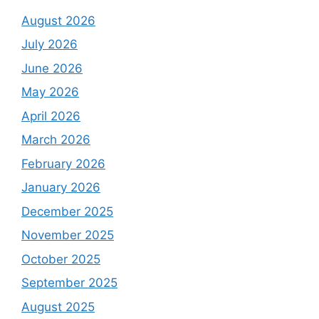
August 2026
July 2026
June 2026
May 2026
April 2026
March 2026
February 2026
January 2026
December 2025
November 2025
October 2025
September 2025
August 2025