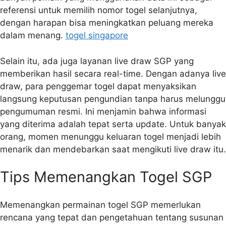
referensi untuk memilih nomor togel selanjutnya,
dengan harapan bisa meningkatkan peluang mereka
dalam menang.
togel singapore
Selain itu, ada juga layanan live draw SGP yang
memberikan hasil secara real-time. Dengan adanya live
draw, para penggemar togel dapat menyaksikan
langsung keputusan pengundian tanpa harus melunggu
pengumuman resmi. Ini menjamin bahwa informasi
yang diterima adalah tepat serta update. Untuk banyak
orang, momen menunggu keluaran togel menjadi lebih
menarik dan mendebarkan saat mengikuti live draw itu.
Tips Memenangkan Togel SGP
Memenangkan permainan togel SGP memerlukan
rencana yang tepat dan pengetahuan tentang susunan