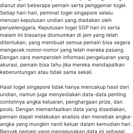
dianut dari beberapa pemain serta penggemar togel.
Setiap hari-hari, peminat togel singapore selalu
mencari keputusan undian yang diadakan oleh
penyelenggara. Keputusan togel SGP hari ini serta
malam ini biasanya diumumkan di jam yang telah
ditentukan, yang membuat semua pemain bisa segera
mengecek nomor-nomor yang telah mereka pasang.
Dengan cara memperoleh informasi pengeluaran yang
akurasi, pemain bisa tahu jika mereka mendapatkan
keberuntungan atau tidak sama sekali.
Hasil togel singapore tidak hanya mencakup hasil dari
undian, namun juga menyediakan data-data penting
contohnya angka keluaran, penghargaan prize, dan
pools. Dengan memanfaatkan data yang disediakan,
pemain dapat melakukan analisis dan menebak angka-
angka yang mungkin nanti keluar dalam kemudian hari.
Banyak pemain yang menggunakan data ini sebagai