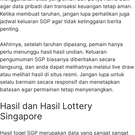
agar data pribadi dan transaksi keuangan tetap aman.
Ketika membuat taruhan, jangan lupa perhatikan juga
jadwal keluaran SGP agar tidak ketinggalan berita
penting.
Akhirnya, setelah taruhan dipasang, pemain hanya
perlu menunggu hasil hasil undian. Keluaran
pengumuman SGP biasanya diberitakan secara
langsung, dan anda dapat melihatnya melalui live draw
atau melihat hasil di situs resmi. Jangan lupa untuk
selalu bermain secara responsif dan menetapkan
batasan agar permainan tetap menyenangkan.
Hasil dan Hasil Lottery
Singapore
Hasil togel SGP merupakan data yang sangat sangat