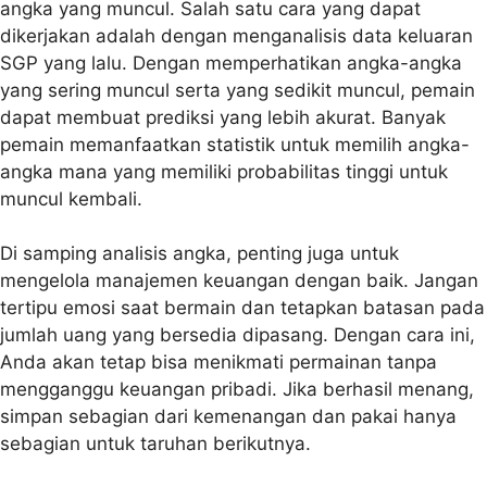
angka yang muncul. Salah satu cara yang dapat
dikerjakan adalah dengan menganalisis data keluaran
SGP yang lalu. Dengan memperhatikan angka-angka
yang sering muncul serta yang sedikit muncul, pemain
dapat membuat prediksi yang lebih akurat. Banyak
pemain memanfaatkan statistik untuk memilih angka-
angka mana yang memiliki probabilitas tinggi untuk
muncul kembali.
Di samping analisis angka, penting juga untuk
mengelola manajemen keuangan dengan baik. Jangan
tertipu emosi saat bermain dan tetapkan batasan pada
jumlah uang yang bersedia dipasang. Dengan cara ini,
Anda akan tetap bisa menikmati permainan tanpa
mengganggu keuangan pribadi. Jika berhasil menang,
simpan sebagian dari kemenangan dan pakai hanya
sebagian untuk taruhan berikutnya.