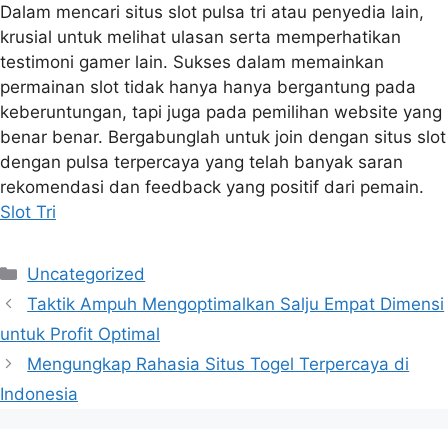
Dalam mencari situs slot pulsa tri atau penyedia lain,
krusial untuk melihat ulasan serta memperhatikan
testimoni gamer lain. Sukses dalam memainkan
permainan slot tidak hanya hanya bergantung pada
keberuntungan, tapi juga pada pemilihan website yang
benar benar. Bergabunglah untuk join dengan situs slot
dengan pulsa terpercaya yang telah banyak saran
rekomendasi dan feedback yang positif dari pemain.
Slot Tri
Categories
Uncategorized
Taktik Ampuh Mengoptimalkan Salju Empat Dimensi
untuk Profit Optimal
Mengungkap Rahasia Situs Togel Terpercaya di
Indonesia