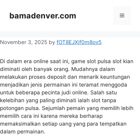
Skip
to
bamadenver.com
Menu
content
November 3, 2025
by
fOT8EJXjf0m8ov5
Di dalam era online saat ini, game slot pulsa slot kian
diminati oleh banyak orang. Mudahnya dalam
melakukan proses deposit dan menarik keuntungan
menjadikan jenis permainan ini teramat menggoda
untuk beberapa pecinta judi online. Salah satu
kelebihan yang paling diminati ialah slot tanpa
potongan pulsa. Sejumlah pemain yang memilih lebih
memilih cara ini karena mereka berharap
memaksimalkan setiap uang yang para tempatkan
dalam permainan.