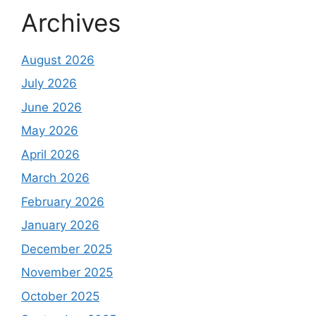
Archives
August 2026
July 2026
June 2026
May 2026
April 2026
March 2026
February 2026
January 2026
December 2025
November 2025
October 2025