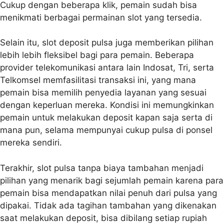
Cukup dengan beberapa klik, pemain sudah bisa
menikmati berbagai permainan slot yang tersedia.
Selain itu, slot deposit pulsa juga memberikan pilihan
lebih lebih fleksibel bagi para pemain. Beberapa
provider telekomunikasi antara lain Indosat, Tri, serta
Telkomsel memfasilitasi transaksi ini, yang mana
pemain bisa memilih penyedia layanan yang sesuai
dengan keperluan mereka. Kondisi ini memungkinkan
pemain untuk melakukan deposit kapan saja serta di
mana pun, selama mempunyai cukup pulsa di ponsel
mereka sendiri.
Terakhir, slot pulsa tanpa biaya tambahan menjadi
pilihan yang menarik bagi sejumlah pemain karena para
pemain bisa mendapatkan nilai penuh dari pulsa yang
dipakai. Tidak ada tagihan tambahan yang dikenakan
saat melakukan deposit, bisa dibilang setiap rupiah