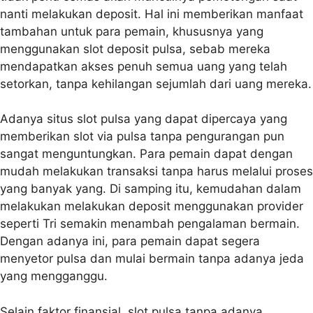
nanti melakukan deposit. Hal ini memberikan manfaat
tambahan untuk para pemain, khususnya yang
menggunakan slot deposit pulsa, sebab mereka
mendapatkan akses penuh semua uang yang telah
setorkan, tanpa kehilangan sejumlah dari uang mereka.
Adanya situs slot pulsa yang dapat dipercaya yang
memberikan slot via pulsa tanpa pengurangan pun
sangat menguntungkan. Para pemain dapat dengan
mudah melakukan transaksi tanpa harus melalui proses
yang banyak yang. Di samping itu, kemudahan dalam
melakukan melakukan deposit menggunakan provider
seperti Tri semakin menambah pengalaman bermain.
Dengan adanya ini, para pemain dapat segera
menyetor pulsa dan mulai bermain tanpa adanya jeda
yang mengganggu.
Selain faktor finansial, slot pulsa tanpa adanya