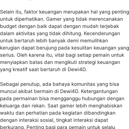
Selain itu, faktor keuangan merupakan hal yang penting
untuk diperhatikan. Gamer yang tidak merencanakan
budget dengan baik dapat dengan mudah terjebak
dalam aktivitas yang tidak dihitung. Kecenderungan
untuk bertaruh lebih banyak demi memulihkan
kerugian dapat berujung pada kesulitan keuangan yang
serius. Oleh karena itu, vital bagi setiap pemain untuk
menyiapkan batas dan mengikuti strategi keuangan
yang kreatif saat bertaruh di Dewi4D.
Sebagai penutup, ada bahaya komunitas yang bisa
muncul akibat bermain di Dewi4D. Ketergantungan
pada permainan bisa mengganggu hubungan dengan
keluarga dan rekan. Saat gamer lebih menghabiskan
waktu dan perhatian pada kegiatan dibandingkan
dengan interaksi sosial, tingkat interaksi dapat
berkurang. Penting bagi para pemain untuk selalu