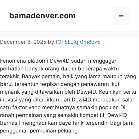
Skip
to
bamadenver.com
Menu
content
December 8, 2025
by
fOT8EJXjf0m8ov5
Fenomena platform Dewi4D sudah menggugah
perhatian banyak orang dalam beberapa waktu
terakhir. Banyak pemain, baik yang lama maupun yang
baru, tersentuh terpikat dengan penawaran ikut
menarik yang ditawarkan oleh Dewi4D. Keunikan serta
inovasi yang dihadirkan dari Dewi4D merupakan salah
satu faktor yang membuatnya semakin populer. Di
ranah permainan yang semakin kompetitif, Dewi4D
berhasil menghadirkan daya tarik tersendiri bagi para
penggemar permainan peluang.