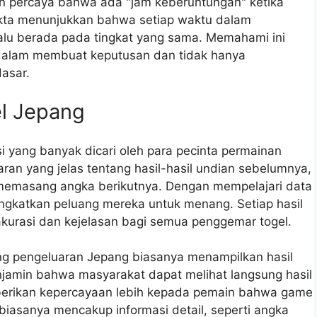
 percaya bahwa ada "jam keberuntungan" ketika
akta menunjukkan bahwa setiap waktu dalam
alu berada pada tingkat yang sama. Memahami ini
 dalam membuat keputusan dan tidak hanya
asar.
l Jepang
i yang banyak dicari oleh para pecinta permainan
an yang jelas tentang hasil-hasil undian sebelumnya,
 memasang angka berikutnya. Dengan mempelajari data
gkatkan peluang mereka untuk menang. Setiap hasil
akurasi dan kejelasan bagi semua penggemar togel.
ang pengeluaran Jepang biasanya menampilkan hasil
njamin bahwa masyarakat dapat melihat langsung hasil
mberikan kepercayaan lebih kepada pemain bahwa game
 biasanya mencakup informasi detail, seperti angka