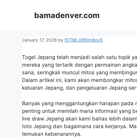
Skip
to
bamadenver.com
content
January 17, 2026
by
fOT8EJXjf0m8ov5
Togel Jepang telah menjadi salah satu topik 
mereka yang tertarik dengan permainan angka
sana, seringkali muncul mitos yang membingun
Dalam artikel ini, kami akan membongkar mito
keluaran Jepang, dan pengeluaran Jepang sert
Banyak yang menggantungkan harapan pada r
penting untuk memilah mana informasi yang 
live draw Jepang akan kami bahas lebih dala
toto Jepang dan bagaimana cara kerjanya. Mar
temukan kebenarannya.