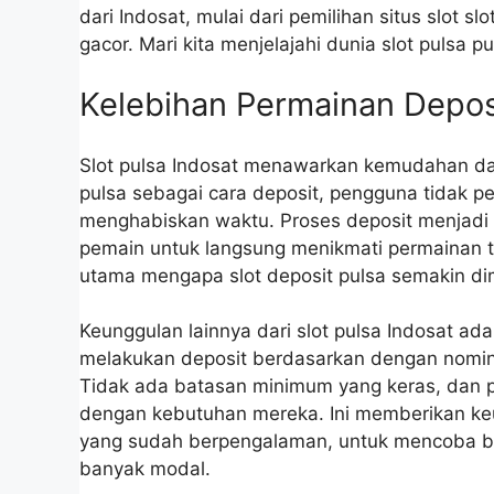
dari Indosat, mulai dari pemilihan situs slot 
gacor. Mari kita menjelajahi dunia slot puls
Kelebihan Permainan Depos
Slot pulsa Indosat menawarkan kemudahan da
pulsa sebagai cara deposit, pengguna tidak pe
menghabiskan waktu. Proses deposit menjadi
pemain untuk langsung menikmati permainan ta
utama mengapa slot deposit pulsa semakin dim
Keunggulan lainnya dari slot pulsa Indosat a
melakukan deposit berdasarkan dengan nomina
Tidak ada batasan minimum yang keras, dan p
dengan kebutuhan mereka. Ini memberikan keu
yang sudah berpengalaman, untuk mencoba be
banyak modal.