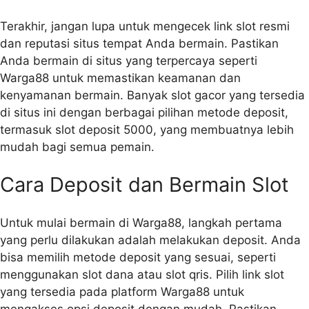
Terakhir, jangan lupa untuk mengecek link slot resmi
dan reputasi situs tempat Anda bermain. Pastikan
Anda bermain di situs yang terpercaya seperti
Warga88 untuk memastikan keamanan dan
kenyamanan bermain. Banyak slot gacor yang tersedia
di situs ini dengan berbagai pilihan metode deposit,
termasuk slot deposit 5000, yang membuatnya lebih
mudah bagi semua pemain.
Cara Deposit dan Bermain Slot
Untuk mulai bermain di Warga88, langkah pertama
yang perlu dilakukan adalah melakukan deposit. Anda
bisa memilih metode deposit yang sesuai, seperti
menggunakan slot dana atau slot qris. Pilih link slot
yang tersedia pada platform Warga88 untuk
mengakses opsi deposit dengan mudah. Pastikan