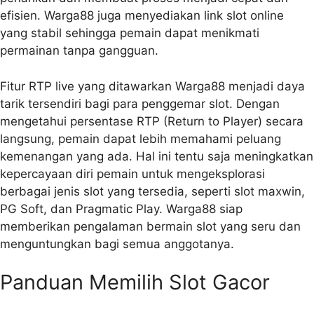
efisien. Warga88 juga menyediakan link slot online
yang stabil sehingga pemain dapat menikmati
permainan tanpa gangguan.
Fitur RTP live yang ditawarkan Warga88 menjadi daya
tarik tersendiri bagi para penggemar slot. Dengan
mengetahui persentase RTP (Return to Player) secara
langsung, pemain dapat lebih memahami peluang
kemenangan yang ada. Hal ini tentu saja meningkatkan
kepercayaan diri pemain untuk mengeksplorasi
berbagai jenis slot yang tersedia, seperti slot maxwin,
PG Soft, dan Pragmatic Play. Warga88 siap
memberikan pengalaman bermain slot yang seru dan
menguntungkan bagi semua anggotanya.
Panduan Memilih Slot Gacor