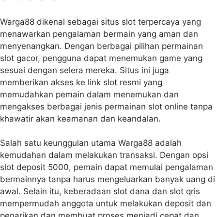
Warga88 dikenal sebagai situs slot terpercaya yang
menawarkan pengalaman bermain yang aman dan
menyenangkan. Dengan berbagai pilihan permainan
slot gacor, pengguna dapat menemukan game yang
sesuai dengan selera mereka. Situs ini juga
memberikan akses ke link slot resmi yang
memudahkan pemain dalam menemukan dan
mengakses berbagai jenis permainan slot online tanpa
khawatir akan keamanan dan keandalan.
Salah satu keunggulan utama Warga88 adalah
kemudahan dalam melakukan transaksi. Dengan opsi
slot deposit 5000, pemain dapat memulai pengalaman
bermainnya tanpa harus mengeluarkan banyak uang di
awal. Selain itu, keberadaan slot dana dan slot qris
mempermudah anggota untuk melakukan deposit dan
penarikan dan membuat proses menjadi cepat dan