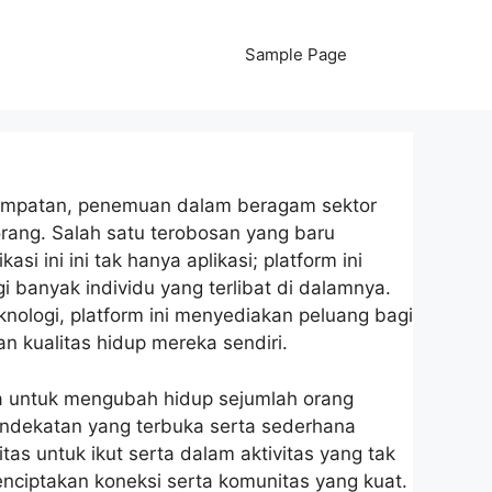
Sample Page
empatan, penemuan dalam beragam sektor
rang. Salah satu terobosan yang baru
 ini ini tak hanya aplikasi; platform ini
banyak individu yang terlibat di dalamnya.
logi, platform ini menyediakan peluang bagi
n kualitas hidup mereka sendiri.
a untuk mengubah hidup sejumlah orang
ndekatan yang terbuka serta sederhana
s untuk ikut serta dalam aktivitas yang tak
ciptakan koneksi serta komunitas yang kuat.