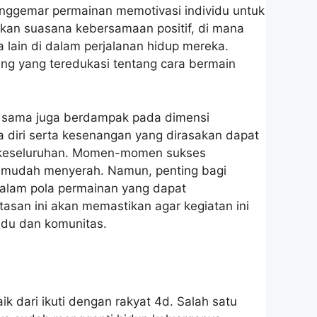
nggemar permainan memotivasi individu untuk
takan suasana kebersamaan positif, di mana
 lain di dalam perjalanan hidup mereka.
ng yang teredukasi tentang cara bermain
D sama juga berdampak pada dimensi
ya diri serta kesenangan yang dirasakan dapat
a keseluruhan. Momen-momen sukses
k mudah menyerah. Namun, penting bagi
dalam pola permainan yang dapat
asan ini akan memastikan agar kegiatan ini
vidu dan komunitas.
 dari ikuti dengan rakyat 4d. Salah satu