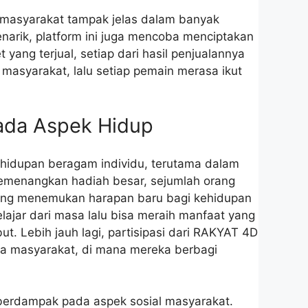
masyarakat tampak jelas dalam banyak
narik, platform ini juga mencoba menciptakan
 yang terjual, setiap dari hasil penjualannya
masyarakat, lalu setiap pemain merasa ikut
ada Aspek Hidup
idupan beragam individu, terutama dalam
emenangkan hadiah besar, sejumlah orang
ang menemukan harapan baru bagi kehidupan
lajar dari masa lalu bisa meraih manfaat yang
ut. Lebih jauh lagi, partisipasi dari RAKYAT 4D
ta masyarakat, di mana mereka berbagi
 berdampak pada aspek sosial masyarakat.