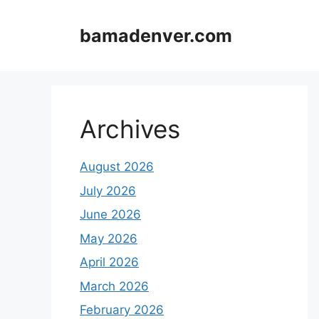
Skip
to
bamadenver.com
content
Archives
August 2026
July 2026
June 2026
May 2026
April 2026
March 2026
February 2026