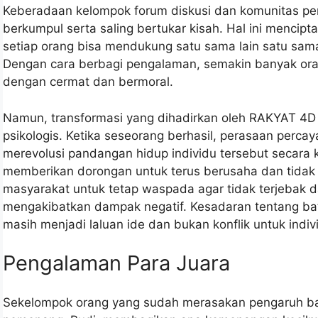
Keberadaan kelompok forum diskusi dan komunitas pe
berkumpul serta saling bertukar kisah. Hal ini mencip
setiap orang bisa mendukung satu sama lain satu sama
Dengan cara berbagi pengalaman, semakin banyak ora
dengan cermat dan bermoral.
Namun, transformasi yang dihadirkan oleh RAKYAT 4
psikologis. Ketika seseorang berhasil, perasaan perca
merevolusi pandangan hidup individu tersebut secar
memberikan dorongan untuk terus berusaha dan tida
masyarakat untuk tetap waspada agar tidak terjebak 
mengakibatkan dampak negatif. Kesadaran tentang bat
masih menjadi laluan ide dan bukan konflik untuk indi
Pengalaman Para Juara
Sekelompok orang yang sudah merasakan pengaruh baik