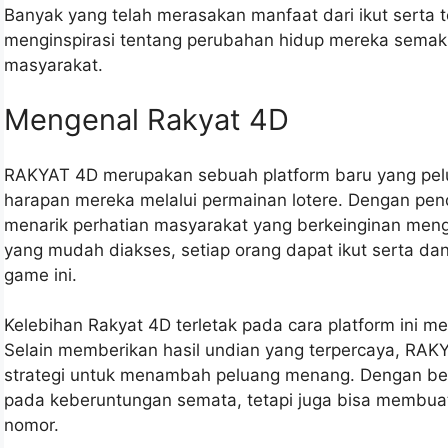
Banyak yang telah merasakan manfaat dari ikut serta te
menginspirasi tentang perubahan hidup mereka semak
masyarakat.
Mengenal Rakyat 4D
RAKYAT 4D merupakan sebuah platform baru yang pe
harapan mereka melalui permainan lotere. Dengan pen
menarik perhatian masyarakat yang berkeinginan meng
yang mudah diakses, setiap orang dapat ikut serta 
game ini.
Kelebihan Rakyat 4D terletak pada cara platform ini 
Selain memberikan hasil undian yang terpercaya, RA
strategi untuk menambah peluang menang. Dengan beg
pada keberuntungan semata, tetapi juga bisa membua
nomor.