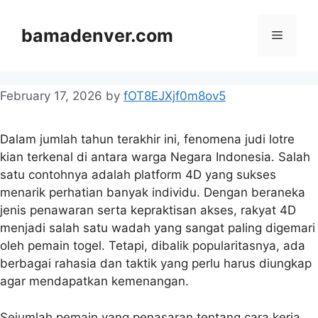
Skip
to
bamadenver.com
Menu
content
February 17, 2026
by
fOT8EJXjf0m8ov5
Dalam jumlah tahun terakhir ini, fenomena judi lotre
kian terkenal di antara warga Negara Indonesia. Salah
satu contohnya adalah platform 4D yang sukses
menarik perhatian banyak individu. Dengan beraneka
jenis penawaran serta kepraktisan akses, rakyat 4D
menjadi salah satu wadah yang sangat paling digemari
oleh pemain togel. Tetapi, dibalik popularitasnya, ada
berbagai rahasia dan taktik yang perlu harus diungkap
agar mendapatkan kemenangan.
Sejumlah pemain yang penasaran tentang cara kerja