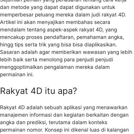
dan metode yang dapat dapat digunakan untuk
memperbesar peluang mereka dalam judi rakyat 4D.
Artikel ini akan menyajikan membahas secara
mendalam tentang aspek-aspek rakyat 4D, yang
mencakup proses pendaftaran, pemahaman angka,
hingg tips serta trik yang bisa bisa diaplikasikan.
Sasaran adalah agar memberikan wawasan yang lebih
lebih baik serta menolong para penjudi penjudi
menggoptimalkan pengalaman mereka dalam
permainan ini.
Rakyat 4D itu apa?
Rakyat 4D adalah sebuah aplikasi yang menawarkan
manajemen informasi dan kegiatan berkaitan dengan
angka dan prediksi, terutama dalam konteks
permainan nomor. Konsep ini dikenal luas di kalangan