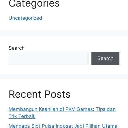
Categories
Uncategorized
Search
Search
Recent Posts
Membangun Keahlian di PKV Games: Tips dan
Trik Terbaik
Mengapa Slot Pulsa Indosat Jadi Pilihan Utama