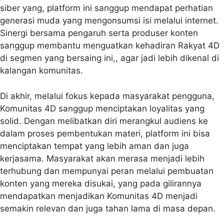
siber yang, platform ini sanggup mendapat perhatian
generasi muda yang mengonsumsi isi melalui internet.
Sinergi bersama pengaruh serta produser konten
sanggup membantu menguatkan kehadiran Rakyat 4D
di segmen yang bersaing ini,, agar jadi lebih dikenal di
kalangan komunitas.
Di akhir, melalui fokus kepada masyarakat pengguna,
Komunitas 4D sanggup menciptakan loyalitas yang
solid. Dengan melibatkan diri merangkul audiens ke
dalam proses pembentukan materi, platform ini bisa
menciptakan tempat yang lebih aman dan juga
kerjasama. Masyarakat akan merasa menjadi lebih
terhubung dan mempunyai peran melalui pembuatan
konten yang mereka disukai, yang pada gilirannya
mendapatkan menjadikan Komunitas 4D menjadi
semakin relevan dan juga tahan lama di masa depan.