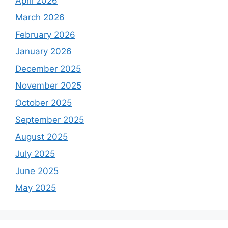
April 2026
March 2026
February 2026
January 2026
December 2025
November 2025
October 2025
September 2025
August 2025
July 2025
June 2025
May 2025