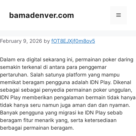
Skip
to
bamadenver.com
Menu
content
February 9, 2026
by
fOT8EJXjf0m8ov5
Dalam era digital sekarang ini, permainan poker daring
semakin terkenal di antara para penggemar
pertaruhan. Salah satunya platform yang mampu
memikat beragam pengguna adalah IDN Play. Dikenal
sebagai sebagai penyedia permainan poker unggulan,
IDN Play memberikan pengalaman bermain tidak hanya
tidak hanya seru namun juga aman dan dan nyaman.
Banyak pengguna yang migrasi ke IDN Play sebab
beragam fitur menarik yang, serta ketersediaan
berbagai permainan beragam.