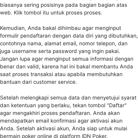
biasanya sering posisinya pada bagian bagian atas
web. Klik tombol itu untuk proses proses.
Kemudian, Anda bakal dihimbau agar menginput
formulir pendaftaran dengan data diri yang dibutuhkan,
contohnya nama, alamat email, nomor telepon, dan
juga username serta password yang ingin pakai.
Jangan lupa agar menginput semua informasi dengan
benar dan valid, karena hal ini bakal membantu Anda
saat proses transaksi atau apabila membutuhkan
bantuan dari customer service.
Setelah melengkapi semua data dan menyetujui syarat
dan ketentuan yang berlaku, tekan tombol "Daftar"
agar mengakhiri proses pendaftaran. Anda akan
mendapatkan email konfirmasi agar aktivasi akun
Anda. Setelah aktivasi akun, Anda siap untuk mulai
bermain poker online di platform IDN Poker.