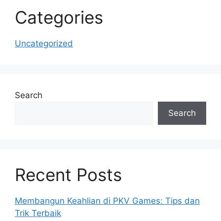
Categories
Uncategorized
Search
Search
Recent Posts
Membangun Keahlian di PKV Games: Tips dan
Trik Terbaik