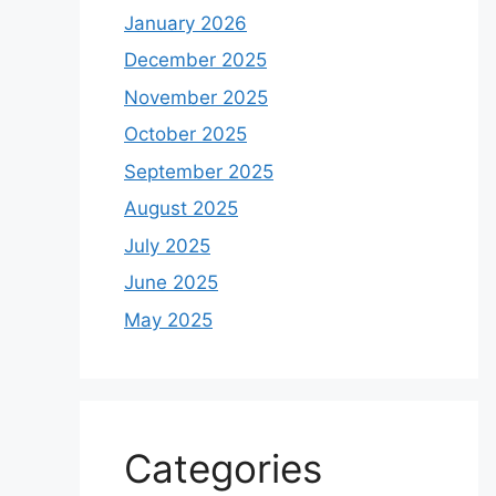
January 2026
December 2025
November 2025
October 2025
September 2025
August 2025
July 2025
June 2025
May 2025
Categories