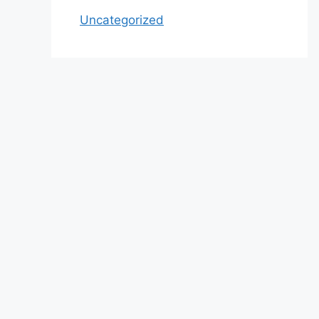
Uncategorized