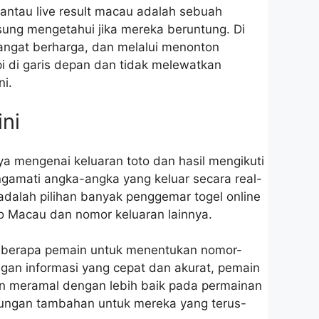
antau live result macau adalah sebuah
sung mengetahui jika mereka beruntung. Di
sangat berharga, dan melalui menonton
 di garis depan dan tidak melewatkan
ni.
ni
 mengenai keluaran toto dan hasil mengikuti
ngamati angka-angka yang keluar secara real-
 adalah pilihan banyak penggemar togel online
o Macau dan nomor keluaran lainnya.
 beberapa pemain untuk menentukan nomor-
gan informasi yang cepat dan akurat, pemain
an meramal dengan lebih baik pada permainan
ungan tambahan untuk mereka yang terus-