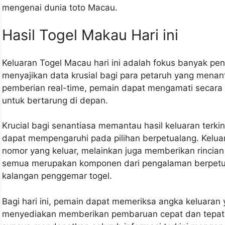
mengenai dunia toto Macau.
Hasil Togel Makau Hari ini
Keluaran Togel Macau hari ini adalah fokus banyak peng
menyajikan data krusial bagi para petaruh yang mena
pemberian real-time, pemain dapat mengamati secara 
untuk bertarung di depan.
Krucial bagi senantiasa memantau hasil keluaran terki
dapat mempengaruhi pada pilihan berpetualang. Kel
nomor yang keluar, melainkan juga memberikan rincian 
semua merupakan komponen dari pengalaman berpetua
kalangan penggemar togel.
Bagi hari ini, pemain dapat memeriksa angka keluaran 
menyediakan memberikan pembaruan cepat dan tepat. 