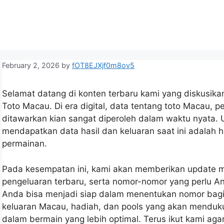
February 2, 2026
by
fOT8EJXjf0m8ov5
Selamat datang di konten terbaru kami yang diskusikan
Toto Macau. Di era digital, data tentang toto Macau,
ditawarkan kian sangat diperoleh dalam waktu nyata. 
mendapatkan data hasil dan keluaran saat ini adalah 
permainan.
Pada kesempatan ini, kami akan memberikan update me
pengeluaran terbaru, serta nomor-nomor yang perlu A
Anda bisa menjadi siap dalam menentukan nomor bagi t
keluaran Macau, hadiah, dan pools yang akan mendu
dalam bermain yang lebih optimal. Terus ikut kami ag