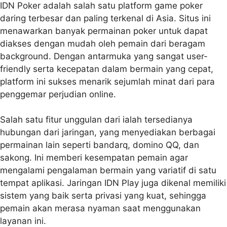
IDN Poker adalah salah satu platform game poker
daring terbesar dan paling terkenal di Asia. Situs ini
menawarkan banyak permainan poker untuk dapat
diakses dengan mudah oleh pemain dari beragam
background. Dengan antarmuka yang sangat user-
friendly serta kecepatan dalam bermain yang cepat,
platform ini sukses menarik sejumlah minat dari para
penggemar perjudian online.
Salah satu fitur unggulan dari ialah tersedianya
hubungan dari jaringan, yang menyediakan berbagai
permainan lain seperti bandarq, domino QQ, dan
sakong. Ini memberi kesempatan pemain agar
mengalami pengalaman bermain yang variatif di satu
tempat aplikasi. Jaringan IDN Play juga dikenal memiliki
sistem yang baik serta privasi yang kuat, sehingga
pemain akan merasa nyaman saat menggunakan
layanan ini.