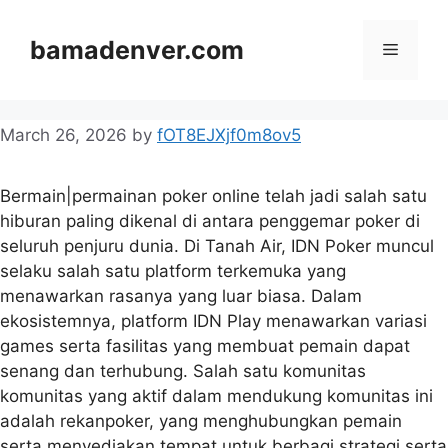
Skip
to
bamadenver.com
Menu
content
March 26, 2026
by
fOT8EJXjf0m8ov5
Bermain|permainan poker online telah jadi salah satu
hiburan paling dikenal di antara penggemar poker di
seluruh penjuru dunia. Di Tanah Air, IDN Poker muncul
selaku salah satu platform terkemuka yang
menawarkan rasanya yang luar biasa. Dalam
ekosistemnya, platform IDN Play menawarkan variasi
games serta fasilitas yang membuat pemain dapat
senang dan terhubung. Salah satu komunitas
komunitas yang aktif dalam mendukung komunitas ini
adalah rekanpoker, yang menghubungkan pemain
serta menyediakan tempat untuk berbagi strategi serta