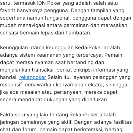
seru, termasuk IDN Poker yang adalah salah satu
favorit banyaknya pengguna. Dengan tampilan yang
sederhana namun fungsional, pengguna dapat dengan
mudah menavigasi antara permainan dan merasakan
sensasi bermain lepas dari hambatan.
Keunggulan utama keunggulan KedaiPoker adalah
adanya sistem keamanan yang terpercaya. Pemain
dapat merasa nyaman saat bertanding dan
menjalankan transaksi, berkat enkripsi informasi yang
handal.
rekanpoker
Selain itu, layanan pelanggan yang
responsif menawarkan kenyamanan ekstra, sehingga
jika ada masalah atau pertanyaan, mereka dapat
segera mendapat dukungan yang diperlukan.
Fakta seru yang lain tentang RekanPoker adalah
jaringan pemainnya yang aktif. Dengan adanya fasilitas
chat dan forum, pemain dapat berinteraksi, berbagi