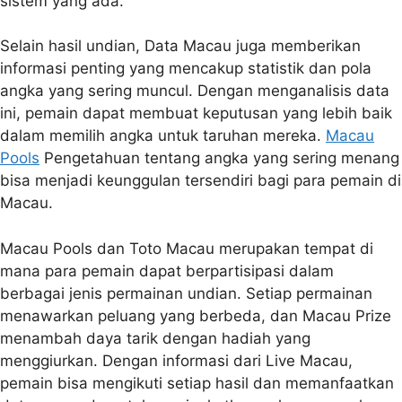
sistem yang ada.
Selain hasil undian, Data Macau juga memberikan
informasi penting yang mencakup statistik dan pola
angka yang sering muncul. Dengan menganalisis data
ini, pemain dapat membuat keputusan yang lebih baik
dalam memilih angka untuk taruhan mereka.
Macau
Pools
Pengetahuan tentang angka yang sering menang
bisa menjadi keunggulan tersendiri bagi para pemain di
Macau.
Macau Pools dan Toto Macau merupakan tempat di
mana para pemain dapat berpartisipasi dalam
berbagai jenis permainan undian. Setiap permainan
menawarkan peluang yang berbeda, dan Macau Prize
menambah daya tarik dengan hadiah yang
menggiurkan. Dengan informasi dari Live Macau,
pemain bisa mengikuti setiap hasil dan memanfaatkan