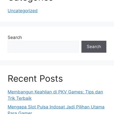
Uncategorized
Search
Search
Recent Posts
Membangun Keahlian di PKV Games: Tips dan
Trik Terbaik
Mengapa Slot Pulsa Indosat Jadi Pilihan Utama
Para Gamer