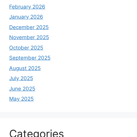
February 2026
January 2026
December 2025
November 2025
October 2025
September 2025
August 2025
July 2025
June 2025
May 2025
Categories