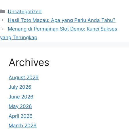
Categories
Uncategorized
Hasil Toto Macau: Apa yang Perlu Anda Tahu?
Menang di Permainan Slot Demo: Kunci Sukses
yang Terungkap
Archives
August 2026
July 2026
June 2026
May 2026
April 2026
March 2026