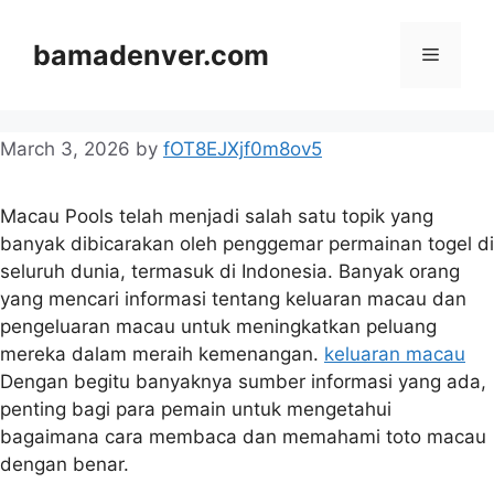
Skip
to
bamadenver.com
Menu
content
March 3, 2026
by
fOT8EJXjf0m8ov5
Macau Pools telah menjadi salah satu topik yang
banyak dibicarakan oleh penggemar permainan togel di
seluruh dunia, termasuk di Indonesia. Banyak orang
yang mencari informasi tentang keluaran macau dan
pengeluaran macau untuk meningkatkan peluang
mereka dalam meraih kemenangan.
keluaran macau
Dengan begitu banyaknya sumber informasi yang ada,
penting bagi para pemain untuk mengetahui
bagaimana cara membaca dan memahami toto macau
dengan benar.