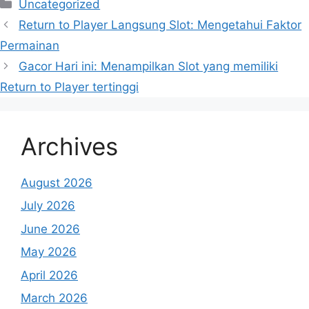
Categories
Uncategorized
Return to Player Langsung Slot: Mengetahui Faktor
Permainan
Gacor Hari ini: Menampilkan Slot yang memiliki
Return to Player tertinggi
Archives
August 2026
July 2026
June 2026
May 2026
April 2026
March 2026