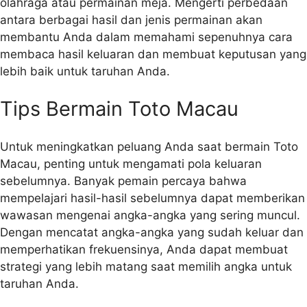
olahraga atau permainan meja. Mengerti perbedaan
antara berbagai hasil dan jenis permainan akan
membantu Anda dalam memahami sepenuhnya cara
membaca hasil keluaran dan membuat keputusan yang
lebih baik untuk taruhan Anda.
Tips Bermain Toto Macau
Untuk meningkatkan peluang Anda saat bermain Toto
Macau, penting untuk mengamati pola keluaran
sebelumnya. Banyak pemain percaya bahwa
mempelajari hasil-hasil sebelumnya dapat memberikan
wawasan mengenai angka-angka yang sering muncul.
Dengan mencatat angka-angka yang sudah keluar dan
memperhatikan frekuensinya, Anda dapat membuat
strategi yang lebih matang saat memilih angka untuk
taruhan Anda.