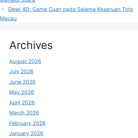
Dewi 4D: Game Cuan pada Selama Keseruan Toto
Macau
Archives
August 2026
July 2026
June 2026
May 2026
April 2026
March 2026
February 2026
January 2026