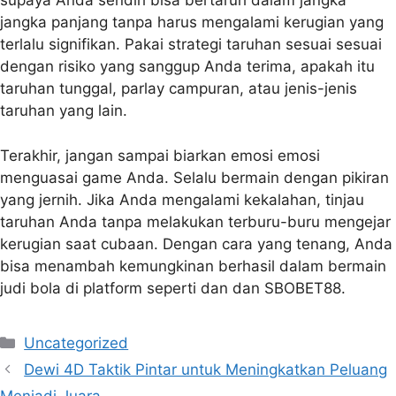
supaya Anda sendiri bisa bertaruh dalam jangka
jangka panjang tanpa harus mengalami kerugian yang
terlalu signifikan. Pakai strategi taruhan sesuai sesuai
dengan risiko yang sanggup Anda terima, apakah itu
taruhan tunggal, parlay campuran, atau jenis-jenis
taruhan yang lain.
Terakhir, jangan sampai biarkan emosi emosi
menguasai game Anda. Selalu bermain dengan pikiran
yang jernih. Jika Anda mengalami kekalahan, tinjau
taruhan Anda tanpa melakukan terburu-buru mengejar
kerugian saat cubaan. Dengan cara yang tenang, Anda
bisa menambah kemungkinan berhasil dalam bermain
judi bola di platform seperti dan dan SBOBET88.
Categories
Uncategorized
Dewi 4D Taktik Pintar untuk Meningkatkan Peluang
Menjadi Juara