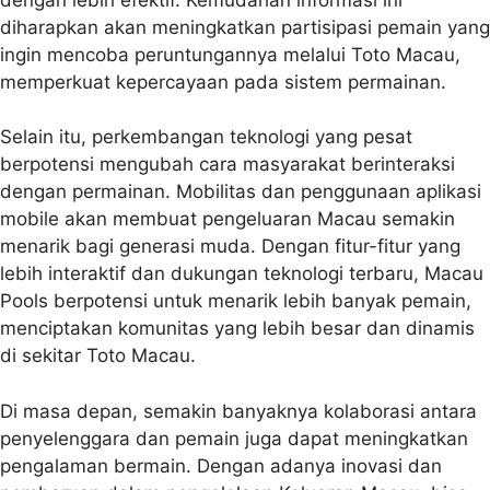
diharapkan akan meningkatkan partisipasi pemain yang
ingin mencoba peruntungannya melalui Toto Macau,
memperkuat kepercayaan pada sistem permainan.
Selain itu, perkembangan teknologi yang pesat
berpotensi mengubah cara masyarakat berinteraksi
dengan permainan. Mobilitas dan penggunaan aplikasi
mobile akan membuat pengeluaran Macau semakin
menarik bagi generasi muda. Dengan fitur-fitur yang
lebih interaktif dan dukungan teknologi terbaru, Macau
Pools berpotensi untuk menarik lebih banyak pemain,
menciptakan komunitas yang lebih besar dan dinamis
di sekitar Toto Macau.
Di masa depan, semakin banyaknya kolaborasi antara
penyelenggara dan pemain juga dapat meningkatkan
pengalaman bermain. Dengan adanya inovasi dan