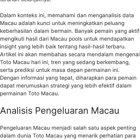
Dalam konteks ini, memahami dan menganalisis data
Macau adalah kunci untuk meningkatkan peluang
keberhasilan dalam bermain. Banyak pemain yang aktif
mengikuti hasil dari Macau pools untuk mendapatkan
insight yang lebih baik tentang hasil-hasil terbaru.
Artikel ini akan membahas secara mendalam mengenai
Toto Macau hari ini, tren yang sedang berkembang,
serta prediksi untuk masa depan permainan ini.
Dengan informasi yang tepat, diharapkan para pemain
dapat merumuskan strategi yang lebih efektif dalam
permainan Toto Macau.
Analisis Pengeluaran Macau
Pengeluaran Macau menjadi salah satu aspek penting
dalam dunia Toto Macau yang menarik perhatian para