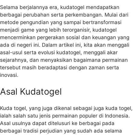
Selama berjalannya era, kudatogel mendapatkan
berbagai perubahan serta perkembangan. Mulai dari
metode pengundian yang sampai bertransformasi
menjadi game yang lebih terorganisir, kudatogel
mencerminkan pergerakan sosial dan keuangan yang
ada di negeri ini. Dalam artikel ini, kita akan menggali
asal-usul serta evolusi kudatogel, menggali akar
sejarahnya, dan menyaksikan bagaimana permainan
tersebut masih beradaptasi dengan zaman serta
inovasi.
Asal Kudatogel
Kuda togel, yang juga dikenal sebagai juga kuda togel,
ialah salah satu jenis permainan populer di Indonesia.
Asal usulnya dapat ditelusuri ke berbagai pada
berbagai tradisi perjudian yang sudah ada selama