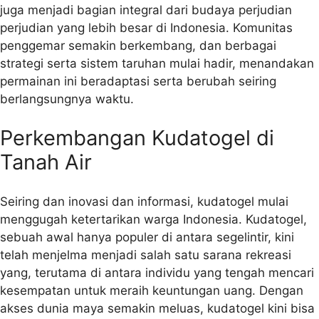
juga menjadi bagian integral dari budaya perjudian
perjudian yang lebih besar di Indonesia. Komunitas
penggemar semakin berkembang, dan berbagai
strategi serta sistem taruhan mulai hadir, menandakan
permainan ini beradaptasi serta berubah seiring
berlangsungnya waktu.
Perkembangan Kudatogel di
Tanah Air
Seiring dan inovasi dan informasi, kudatogel mulai
menggugah ketertarikan warga Indonesia. Kudatogel,
sebuah awal hanya populer di antara segelintir, kini
telah menjelma menjadi salah satu sarana rekreasi
yang, terutama di antara individu yang tengah mencari
kesempatan untuk meraih keuntungan uang. Dengan
akses dunia maya semakin meluas, kudatogel kini bisa