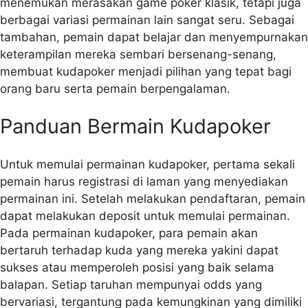
menemukan merasakan game poker klasik, tetapi juga
berbagai variasi permainan lain sangat seru. Sebagai
tambahan, pemain dapat belajar dan menyempurnakan
keterampilan mereka sembari bersenang-senang,
membuat kudapoker menjadi pilihan yang tepat bagi
orang baru serta pemain berpengalaman.
Panduan Bermain Kudapoker
Untuk memulai permainan kudapoker, pertama sekali
pemain harus registrasi di laman yang menyediakan
permainan ini. Setelah melakukan pendaftaran, pemain
dapat melakukan deposit untuk memulai permainan.
Pada permainan kudapoker, para pemain akan
bertaruh terhadap kuda yang mereka yakini dapat
sukses atau memperoleh posisi yang baik selama
balapan. Setiap taruhan mempunyai odds yang
bervariasi, tergantung pada kemungkinan yang dimiliki