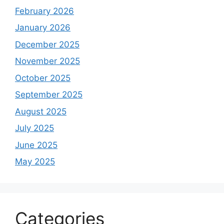
February 2026
January 2026
December 2025
November 2025
October 2025
September 2025
August 2025
July 2025
June 2025
May 2025
Categories