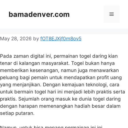
Skip
to
bamadenver.com
Menu
content
May 28, 2026
by
fOT8EJXjf0m8ov5
Pada zaman digital ini, permainan togel daring kian
tenar di kalangan masyarakat. Togel bukan hanya
memberikan kesenangan, namun juga menawarkan
peluang bagi pemain untuk mendapatkan profit uang
yang menjanjikan. Dengan kemajuan teknologi, cara
untuk bermain togel hari ini menjadi lebih praktis serta
praktis. Sejumlah orang masuk ke dunia togel daring
dengan harapan memenangkan hadiah besar dalam
setiap putaran.
Namun, untuk bisa menang permainan ini ini,