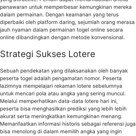
penawaran untuk memperbesar kemungkinan mereka
dalam permainan. Dengan keamanan yang terus
diperbaiki oleh platform daring, sejumlah orang merasa
jauh nyaman dalam permainan togel online secara
online dibandingkan dengan metode konvensional.
Strategi Sukses Lotere
Sebuah pendekatan yang dilaksanakan oleh banyak
peserta togel adalah pengamatan nomor. Peserta
lazimnya mempelajari rekaman lotere sebelumnya
untuk mencari pola atau angka yang sering muncul.
Melalui memperhatikan data-data lotere hari ini,
peserta bisa menghasilkan prediksi yang lebih lebih
akurat serta meningkatkan kemungkinan menang.
Memanfaatkan informasi historis sebagai referensi juga
bisa menolong di dalam memilih angka yang ingin