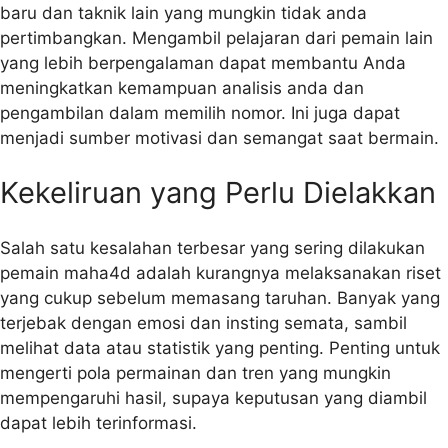
baru dan taknik lain yang mungkin tidak anda
pertimbangkan. Mengambil pelajaran dari pemain lain
yang lebih berpengalaman dapat membantu Anda
meningkatkan kemampuan analisis anda dan
pengambilan dalam memilih nomor. Ini juga dapat
menjadi sumber motivasi dan semangat saat bermain.
Kekeliruan yang Perlu Dielakkan
Salah satu kesalahan terbesar yang sering dilakukan
pemain maha4d adalah kurangnya melaksanakan riset
yang cukup sebelum memasang taruhan. Banyak yang
terjebak dengan emosi dan insting semata, sambil
melihat data atau statistik yang penting. Penting untuk
mengerti pola permainan dan tren yang mungkin
mempengaruhi hasil, supaya keputusan yang diambil
dapat lebih terinformasi.