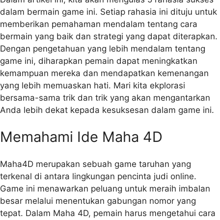
dalam bermain game ini. Setiap rahasia ini dituju untuk
memberikan pemahaman mendalam tentang cara
bermain yang baik dan strategi yang dapat diterapkan.
Dengan pengetahuan yang lebih mendalam tentang
game ini, diharapkan pemain dapat meningkatkan
kemampuan mereka dan mendapatkan kemenangan
yang lebih memuaskan hati. Mari kita ekplorasi
bersama-sama trik dan trik yang akan mengantarkan
Anda lebih dekat kepada kesuksesan dalam game ini.
Memahami Ide Maha 4D
Maha4D merupakan sebuah game taruhan yang
terkenal di antara lingkungan pencinta judi online.
Game ini menawarkan peluang untuk meraih imbalan
besar melalui menentukan gabungan nomor yang
tepat. Dalam Maha 4D, pemain harus mengetahui cara