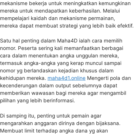
mekanisme bekerja untuk meningkatkan kemungkinan
mereka untuk mendapatkan keberhasilan. Melalui
mempelajari kaidah dan mekanisme permainan,
mereka dapat membuat strategi yang lebih baik efektif.
Satu hal penting dalam Maha4D ialah cara memilih
nomor. Peserta sering kali memanfaatkan berbagai
cara dalam menentukan angka unggulan mereka,
termasuk angka-angka yang kerap muncul sampai
nomor yg berlandaskan kejadian khusus dalam
kehidupan mereka.
maha4d1.online
Mengerti pola dan
kecenderungan dalam output sebelumnya dapat
memberikan wawasan bagi mereka agar mengambil
pilihan yang lebih berinformasi.
Di samping itu, penting untuk pemain agar
mengarahkan anggaran dirinya dengan bijaksana.
Membuat limit terhadap angka dana yg akan