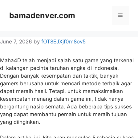
Skip
to
bamadenver.com
Menu
content
June 7, 2026
by
fOT8EJXjf0m8ov5
Maha4D telah menjadi salah satu game yang terkenal
di kalangan pecinta taruhan angka di Indonesia.
Dengan banyak kesempatan dan taktik, banyak
gamers berusaha untuk mencari metode terbaik agar
dapat meraih hasil. Tetapi, untuk memaksimalkan
kesempatan menang dalam game ini, tidak hanya
bergantung nasib semata. Ada beberapa tips sukses
yang dapat membantu pemain untuk meraih tujuan
yang diinginkan.
Dalam artikel ini, kita akan mengulas 5 rahasia sukses