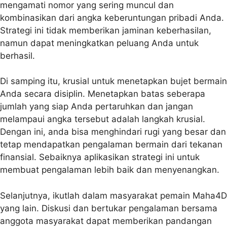
mengamati nomor yang sering muncul dan
kombinasikan dari angka keberuntungan pribadi Anda.
Strategi ini tidak memberikan jaminan keberhasilan,
namun dapat meningkatkan peluang Anda untuk
berhasil.
Di samping itu, krusial untuk menetapkan bujet bermain
Anda secara disiplin. Menetapkan batas seberapa
jumlah yang siap Anda pertaruhkan dan jangan
melampaui angka tersebut adalah langkah krusial.
Dengan ini, anda bisa menghindari rugi yang besar dan
tetap mendapatkan pengalaman bermain dari tekanan
finansial. Sebaiknya aplikasikan strategi ini untuk
membuat pengalaman lebih baik dan menyenangkan.
Selanjutnya, ikutlah dalam masyarakat pemain Maha4D
yang lain. Diskusi dan bertukar pengalaman bersama
anggota masyarakat dapat memberikan pandangan