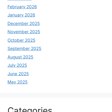
February 2026
January 2026
December 2025
November 2025
October 2025
September 2025
August 2025
July 2025
June 2025
May 2025
Categories