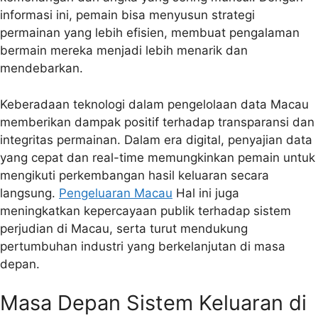
informasi ini, pemain bisa menyusun strategi
permainan yang lebih efisien, membuat pengalaman
bermain mereka menjadi lebih menarik dan
mendebarkan.
Keberadaan teknologi dalam pengelolaan data Macau
memberikan dampak positif terhadap transparansi dan
integritas permainan. Dalam era digital, penyajian data
yang cepat dan real-time memungkinkan pemain untuk
mengikuti perkembangan hasil keluaran secara
langsung.
Pengeluaran Macau
Hal ini juga
meningkatkan kepercayaan publik terhadap sistem
perjudian di Macau, serta turut mendukung
pertumbuhan industri yang berkelanjutan di masa
depan.
Masa Depan Sistem Keluaran di