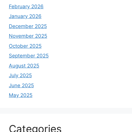
February 2026
January 2026
December 2025
November 2025
October 2025
September 2025
August 2025
July 2025
June 2025
May 2025
Categories