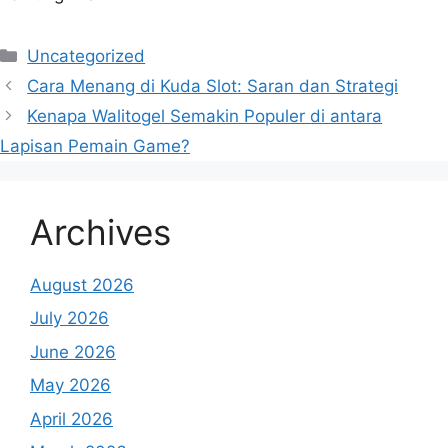
Categories
Uncategorized
Cara Menang di Kuda Slot: Saran dan Strategi
Kenapa Walitogel Semakin Populer di antara
Lapisan Pemain Game?
Archives
August 2026
July 2026
June 2026
May 2026
April 2026