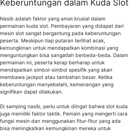
Keberuntungan dalam Kuda Slot
Nasib adalah faktor yang amat krusial dalam
permainan kuda slot. Pembayaran yang didapat dari
mesin slot sangat bergantung pada keberuntungan
peserta. Meskipun tiap putaran terlihat acak,
kemungkinan untuk mendapatkan kombinasi yang
menguntungkan bisa sangatlah berbeda-beda. Dalam
permainan ini, peserta kerap berharap untuk
mendapatkan simbol-simbol spesifik yang akan
membawa jackpot atau tambahan besar. Ketika
keberuntungan menyebelahi, kemenangan yang
signifikan dapat dilakukan.
Di samping nasib, perlu untuk diingat bahwa slot kuda
juga memiliki faktor taktik. Pemain yang mengerti cara
fungsi mesin dan menggunakan fitur-fitur yang ada
bisa meningkatkan kemungkinan mereka untuk