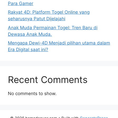
Para Gamer
Rakyat 4D: Platform Togel Online yang
seharusnya Patut Dijelajahi
Anak Muda Permainan Togel: Tren Baru di
Dewasa Anak Muda.
Mengapa Dewi-4D Menjadi pilihan utama dalam
Era Digital saat ini?
Recent Comments
No comments to show.