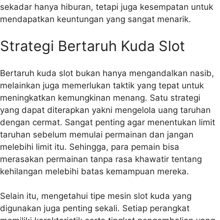
sekadar hanya hiburan, tetapi juga kesempatan untuk
mendapatkan keuntungan yang sangat menarik.
Strategi Bertaruh Kuda Slot
Bertaruh kuda slot bukan hanya mengandalkan nasib,
melainkan juga memerlukan taktik yang tepat untuk
meningkatkan kemungkinan menang. Satu strategi
yang dapat diterapkan yakni mengelola uang taruhan
dengan cermat. Sangat penting agar menentukan limit
taruhan sebelum memulai permainan dan jangan
melebihi limit itu. Sehingga, para pemain bisa
merasakan permainan tanpa rasa khawatir tentang
kehilangan melebihi batas kemampuan mereka.
Selain itu, mengetahui tipe mesin slot kuda yang
digunakan juga penting sekali. Setiap perangkat