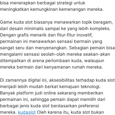
bisa menerapkan berbagai strategi untuk
meningkatkan kemungkinan kemenangan mereka.
Game kuda slot biasanya menawarkan topik beragam,
dari desain minimalis sampai ke yang lebih kompleks.
Dengan grafis menarik dan fitur-fitur inovatif,
permainan ini menawarkan sensasi bermain yang
sangat seru dan menyenangkan. Sebagian pemain bisa
mengalami sensasi seolah-olah mereka seakan-akan
ditempatkan di arena perlombaan kuda, walaupun
mereka bermain dari kenyamanan rumah mereka.
Di zamannya digital ini, aksesibilitas terhadap kuda slot
menjadi lebih mudah berkat kemajuan teknologi.
Banyak platform judi online sekarang memberikan
permainan ini, sehingga pemain dapat memilih dari
berbagai jenis kuda slot berdasarkan preferensi
mereka.
kudaslot
Oleh karena itu, kuda slot bukan