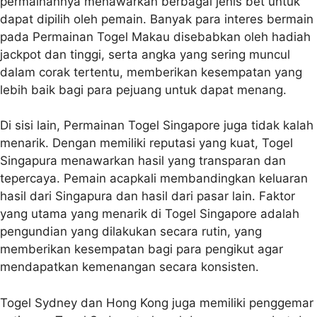
permainannya menawarkan berbagai jenis bet untuk
dapat dipilih oleh pemain. Banyak para interes bermain
pada Permainan Togel Makau disebabkan oleh hadiah
jackpot dan tinggi, serta angka yang sering muncul
dalam corak tertentu, memberikan kesempatan yang
lebih baik bagi para pejuang untuk dapat menang.
Di sisi lain, Permainan Togel Singapore juga tidak kalah
menarik. Dengan memiliki reputasi yang kuat, Togel
Singapura menawarkan hasil yang transparan dan
tepercaya. Pemain acapkali membandingkan keluaran
hasil dari Singapura dan hasil dari pasar lain. Faktor
yang utama yang menarik di Togel Singapore adalah
pengundian yang dilakukan secara rutin, yang
memberikan kesempatan bagi para pengikut agar
mendapatkan kemenangan secara konsisten.
Togel Sydney dan Hong Kong juga memiliki penggemar