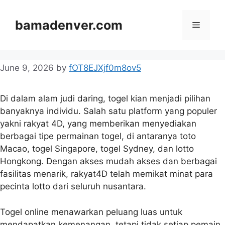
Skip
to
bamadenver.com
Menu
content
June 9, 2026
by
fOT8EJXjf0m8ov5
Di dalam alam judi daring, togel kian menjadi pilihan
banyaknya individu. Salah satu platform yang populer
yakni rakyat 4D, yang memberikan menyediakan
berbagai tipe permainan togel, di antaranya toto
Macao, togel Singapore, togel Sydney, dan lotto
Hongkong. Dengan akses mudah akses dan berbagai
fasilitas menarik, rakyat4D telah memikat minat para
pecinta lotto dari seluruh nusantara.
Togel online menawarkan peluang luas untuk
mendapatkan kemenangan, tetapi tidak setiap pemain