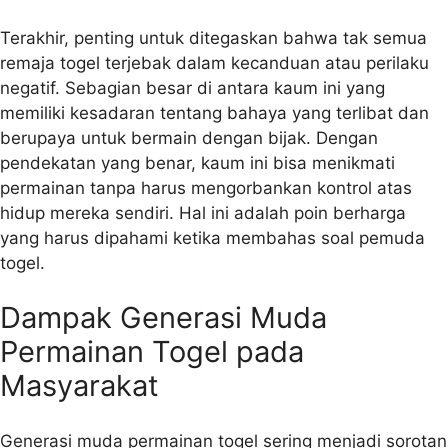
Terakhir, penting untuk ditegaskan bahwa tak semua
remaja togel terjebak dalam kecanduan atau perilaku
negatif. Sebagian besar di antara kaum ini yang
memiliki kesadaran tentang bahaya yang terlibat dan
berupaya untuk bermain dengan bijak. Dengan
pendekatan yang benar, kaum ini bisa menikmati
permainan tanpa harus mengorbankan kontrol atas
hidup mereka sendiri. Hal ini adalah poin berharga
yang harus dipahami ketika membahas soal pemuda
togel.
Dampak Generasi Muda
Permainan Togel pada
Masyarakat
Generasi muda permainan togel sering menjadi sorotan