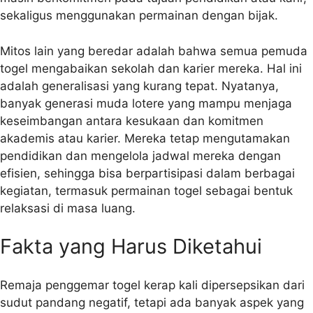
sekaligus menggunakan permainan dengan bijak.
Mitos lain yang beredar adalah bahwa semua pemuda
togel mengabaikan sekolah dan karier mereka. Hal ini
adalah generalisasi yang kurang tepat. Nyatanya,
banyak generasi muda lotere yang mampu menjaga
keseimbangan antara kesukaan dan komitmen
akademis atau karier. Mereka tetap mengutamakan
pendidikan dan mengelola jadwal mereka dengan
efisien, sehingga bisa berpartisipasi dalam berbagai
kegiatan, termasuk permainan togel sebagai bentuk
relaksasi di masa luang.
Fakta yang Harus Diketahui
Remaja penggemar togel kerap kali dipersepsikan dari
sudut pandang negatif, tetapi ada banyak aspek yang