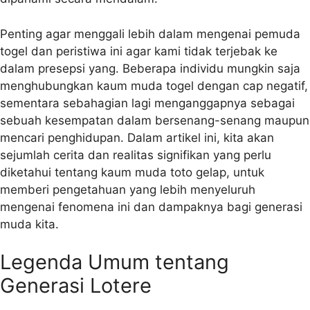
Penting agar menggali lebih dalam mengenai pemuda
togel dan peristiwa ini agar kami tidak terjebak ke
dalam presepsi yang. Beberapa individu mungkin saja
menghubungkan kaum muda togel dengan cap negatif,
sementara sebahagian lagi menganggapnya sebagai
sebuah kesempatan dalam bersenang-senang maupun
mencari penghidupan. Dalam artikel ini, kita akan
sejumlah cerita dan realitas signifikan yang perlu
diketahui tentang kaum muda toto gelap, untuk
memberi pengetahuan yang lebih menyeluruh
mengenai fenomena ini dan dampaknya bagi generasi
muda kita.
Legenda Umum tentang
Generasi Lotere