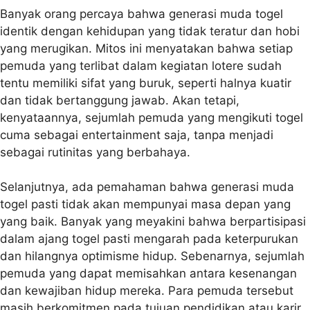
Banyak orang percaya bahwa generasi muda togel
identik dengan kehidupan yang tidak teratur dan hobi
yang merugikan. Mitos ini menyatakan bahwa setiap
pemuda yang terlibat dalam kegiatan lotere sudah
tentu memiliki sifat yang buruk, seperti halnya kuatir
dan tidak bertanggung jawab. Akan tetapi,
kenyataannya, sejumlah pemuda yang mengikuti togel
cuma sebagai entertainment saja, tanpa menjadi
sebagai rutinitas yang berbahaya.
Selanjutnya, ada pemahaman bahwa generasi muda
togel pasti tidak akan mempunyai masa depan yang
yang baik. Banyak yang meyakini bahwa berpartisipasi
dalam ajang togel pasti mengarah pada keterpurukan
dan hilangnya optimisme hidup. Sebenarnya, sejumlah
pemuda yang dapat memisahkan antara kesenangan
dan kewajiban hidup mereka. Para pemuda tersebut
masih berkomitmen pada tujuan pendidikan atau karir,