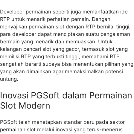
Developer permainan seperti juga memanfaatkan ide
RTP untuk menarik perhatian pemain. Dengan
menyajikan permainan slot dengan RTP bernilai tinggi,
para developer dapat menciptakan suatu pengalaman
bermain yang menarik dan memuaskan. Untuk
kalangan pencari slot yang gacor, termasuk slot yang
memiliki RTP yang terbukti tinggi, memahami RTP
sangatlah berarti supaya bisa menentukan pilihan yang
yang akan dimainkan agar memaksimalkan potensi
untung.
Inovasi PGSoft dalam Permainan
Slot Modern
PGSoft telah menetapkan standar baru pada sektor
permainan slot melalui inovasi yang terus-menerus