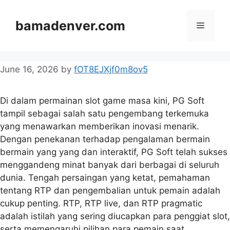
Skip
to
bamadenver.com
Menu
content
June 16, 2026
by
fOT8EJXjf0m8ov5
Di dalam permainan slot game masa kini, PG Soft
tampil sebagai salah satu pengembang terkemuka
yang menawarkan memberikan inovasi menarik.
Dengan penekanan terhadap pengalaman bermain
bermain yang yang dan interaktif, PG Soft telah sukses
menggandeng minat banyak dari berbagai di seluruh
dunia. Tengah persaingan yang ketat, pemahaman
tentang RTP dan pengembalian untuk pemain adalah
cukup penting. RTP, RTP live, dan RTP pragmatic
adalah istilah yang sering diucapkan para penggiat slot,
serta memengaruhi pilihan para pemain saat