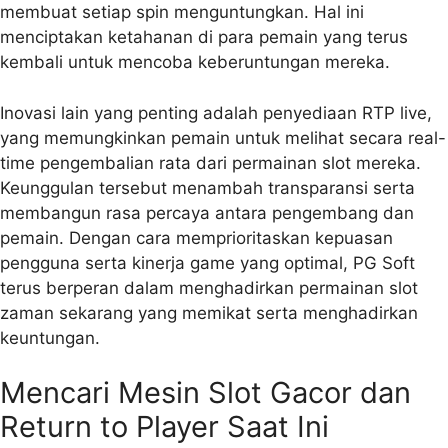
membuat setiap spin menguntungkan. Hal ini
menciptakan ketahanan di para pemain yang terus
kembali untuk mencoba keberuntungan mereka.
Inovasi lain yang penting adalah penyediaan RTP live,
yang memungkinkan pemain untuk melihat secara real-
time pengembalian rata dari permainan slot mereka.
Keunggulan tersebut menambah transparansi serta
membangun rasa percaya antara pengembang dan
pemain. Dengan cara memprioritaskan kepuasan
pengguna serta kinerja game yang optimal, PG Soft
terus berperan dalam menghadirkan permainan slot
zaman sekarang yang memikat serta menghadirkan
keuntungan.
Mencari Mesin Slot Gacor dan
Return to Player Saat Ini