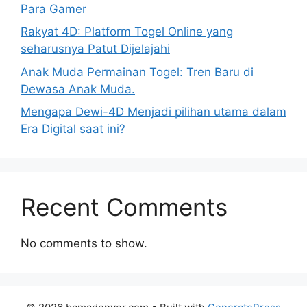
Para Gamer
Rakyat 4D: Platform Togel Online yang
seharusnya Patut Dijelajahi
Anak Muda Permainan Togel: Tren Baru di
Dewasa Anak Muda.
Mengapa Dewi-4D Menjadi pilihan utama dalam
Era Digital saat ini?
Recent Comments
No comments to show.