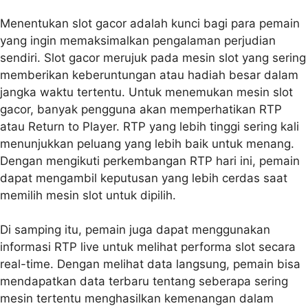
Menentukan slot gacor adalah kunci bagi para pemain
yang ingin memaksimalkan pengalaman perjudian
sendiri. Slot gacor merujuk pada mesin slot yang sering
memberikan keberuntungan atau hadiah besar dalam
jangka waktu tertentu. Untuk menemukan mesin slot
gacor, banyak pengguna akan memperhatikan RTP
atau Return to Player. RTP yang lebih tinggi sering kali
menunjukkan peluang yang lebih baik untuk menang.
Dengan mengikuti perkembangan RTP hari ini, pemain
dapat mengambil keputusan yang lebih cerdas saat
memilih mesin slot untuk dipilih.
Di samping itu, pemain juga dapat menggunakan
informasi RTP live untuk melihat performa slot secara
real-time. Dengan melihat data langsung, pemain bisa
mendapatkan data terbaru tentang seberapa sering
mesin tertentu menghasilkan kemenangan dalam