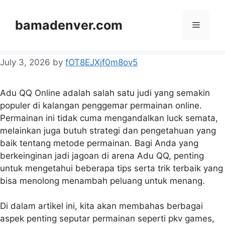
Skip
to
bamadenver.com
Menu
content
July 3, 2026
by
fOT8EJXjf0m8ov5
Adu QQ Online adalah salah satu judi yang semakin
populer di kalangan penggemar permainan online.
Permainan ini tidak cuma mengandalkan luck semata,
melainkan juga butuh strategi dan pengetahuan yang
baik tentang metode permainan. Bagi Anda yang
berkeinginan jadi jagoan di arena Adu QQ, penting
untuk mengetahui beberapa tips serta trik terbaik yang
bisa menolong menambah peluang untuk menang.
Di dalam artikel ini, kita akan membahas berbagai
aspek penting seputar permainan seperti pkv games,