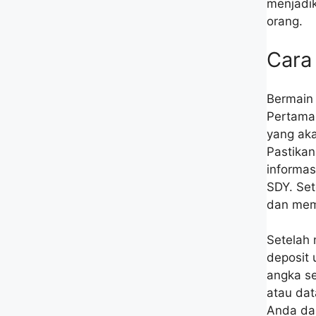
menjadik
orang.
Cara
Bermain
Pertama
yang ak
Pastikan
informas
SDY. Set
dan mem
Setelah 
deposit 
angka se
atau da
Anda dap