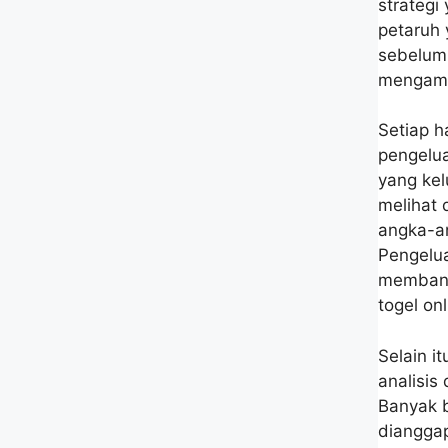
strategi
petaruh 
sebelumn
mengamb
Setiap h
pengelua
yang kel
melihat 
angka-an
Pengelua
membant
togel onl
Selain i
analisis
Banyak 
dianggap