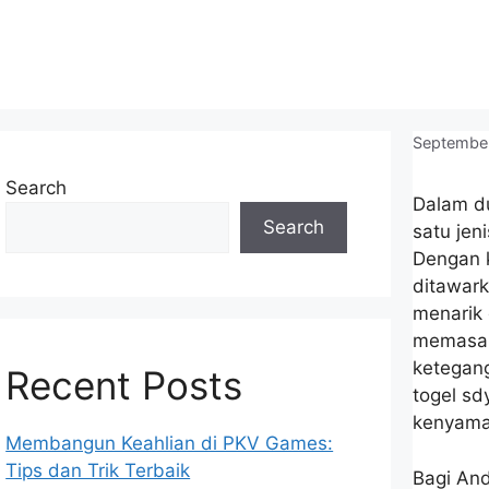
September
Search
Dalam du
Search
satu jen
Dengan 
ditawar
menarik
memasan
ketegang
Recent Posts
togel s
kenyama
Membangun Keahlian di PKV Games:
Tips dan Trik Terbaik
Bagi And