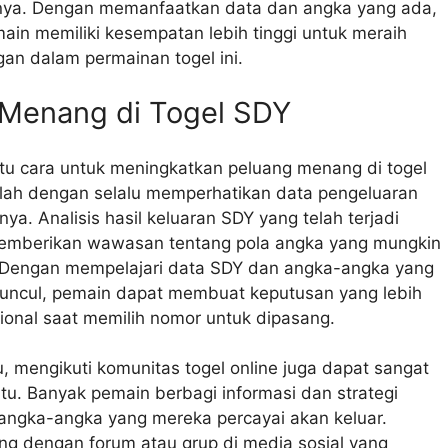
tnya. Dengan memanfaatkan data dan angka yang ada,
ain memiliki kesempatan lebih tinggi untuk meraih
an dalam permainan togel ini.
 Menang di Togel SDY
tu cara untuk meningkatkan peluang menang di togel
lah dengan selalu memperhatikan data pengeluaran
ya. Analisis hasil keluaran SDY yang telah terjadi
emberikan wawasan tentang pola angka yang mungkin
 Dengan mempelajari data SDY dan angka-angka yang
muncul, pemain dapat membuat keputusan yang lebih
ional saat memilih nomor untuk dipasang.
tu, mengikuti komunitas togel online juga dapat sangat
. Banyak pemain berbagi informasi dan strategi
angka-angka yang mereka percayai akan keluar.
g dengan forum atau grup di media sosial yang