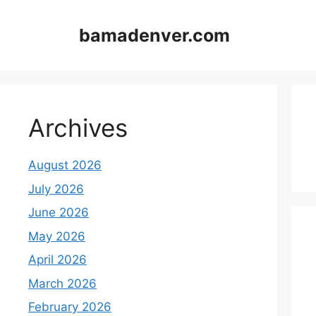
Skip
to
bamadenver.com
content
Archives
August 2026
July 2026
June 2026
May 2026
April 2026
March 2026
February 2026