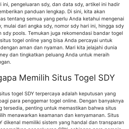
i ini, pengeluaran sdy, dan data sdy, artikel ini hadir
mberikan panduan lengkap. Di sini, kita akan
s tentang semua yang perlu Anda ketahui mengenai
y, mulai dari angka sdy, nomor sdy hari ini, hingga sdy
n sdy pools. Temukan juga rekomendasi bandar togel
situs togel online yang bisa Anda percayai untuk
dengan aman dan nyaman. Mari kita jelajahi dunia
dney dan tingkatkan peluang Anda untuk meraih
gan.
apa Memilih Situs Togel SDY
situs togel SDY terpercaya adalah keputusan yang
bagi para penggemar togel online. Dengan banyaknya
g tersedia, penting untuk memastikan bahwa situs
pilih menawarkan keamanan dan kenyamanan. Situs
Y dikenal memiliki sistem yang handal dan transparan