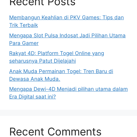
Recent Posts
Membangun Keahlian di PKV Games: Tips dan
Trik Terbaik
Mengapa Slot Pulsa Indosat Jadi Pilihan Utama
Para Gamer
Rakyat 4D: Platform Togel Online yang
seharusnya Patut Dijelajahi
Anak Muda Permainan Togel: Tren Baru di
Dewasa Anak Muda.
Mengapa Dewi-4D Menjadi pilihan utama dalam
Era Digital saat ini?
Recent Comments