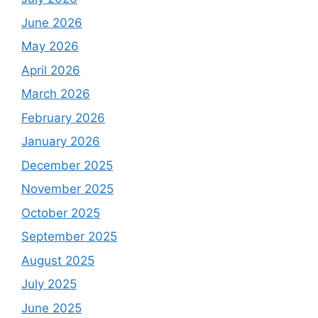
June 2026
May 2026
April 2026
March 2026
February 2026
January 2026
December 2025
November 2025
October 2025
September 2025
August 2025
July 2025
June 2025