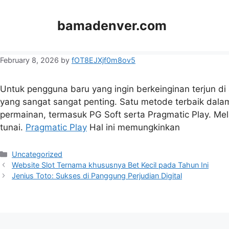
Skip
to
bamadenver.com
content
February 8, 2026
by
fOT8EJXjf0m8ov5
Untuk pengguna baru yang ingin berkeinginan terjun d
yang sangat sangat penting. Satu metode terbaik dala
permainan, termasuk PG Soft serta Pragmatic Play. Me
tunai.
Pragmatic Play
Hal ini memungkinkan
Categories
Uncategorized
Website Slot Ternama khususnya Bet Kecil pada Tahun Ini
Jenius Toto: Sukses di Panggung Perjudian Digital