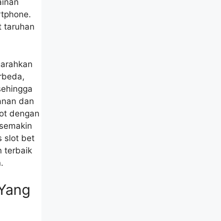
ainan
rtphone.
t taruhan
garahkan
rbeda,
 sehingga
anan dan
lot dengan
 semakin
 slot bet
 terbaik
.
 Yang