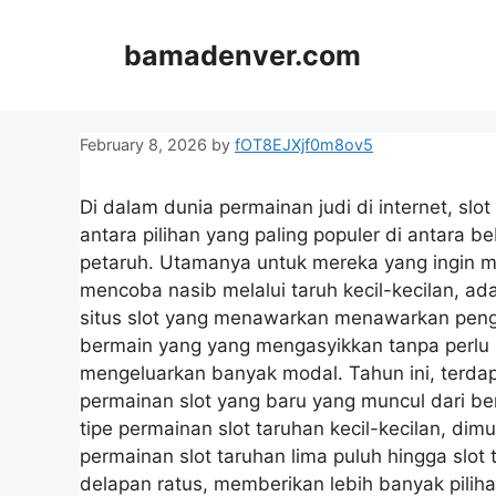
Skip
to
bamadenver.com
content
February 8, 2026
by
fOT8EJXjf0m8ov5
Di dalam dunia permainan judi di internet, slot
antara pilihan yang paling populer di antara b
petaruh. Utamanya untuk mereka yang ingin 
mencoba nasib melalui taruh kecil-kecilan, ad
situs slot yang menawarkan menawarkan pen
bermain yang yang mengasyikkan tanpa perlu
mengeluarkan banyak modal. Tahun ini, terdap
permainan slot yang baru yang muncul dari b
tipe permainan slot taruhan kecil-kecilan, dimul
permainan slot taruhan lima puluh hingga slot 
delapan ratus, memberikan lebih banyak pilih