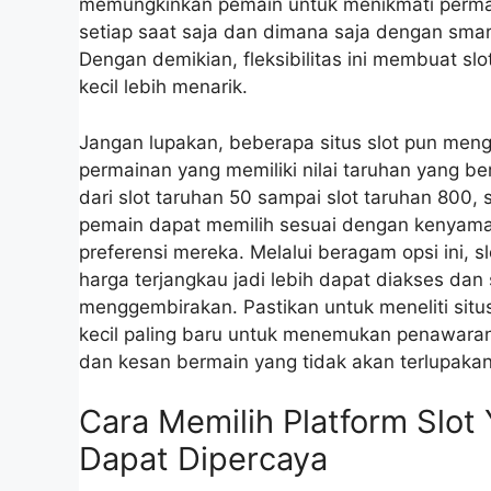
memungkinkan pemain untuk menikmati perm
setiap saat saja dan dimana saja dengan sma
Dengan demikian, fleksibilitas ini membuat slo
kecil lebih menarik.
Jangan lupakan, beberapa situs slot pun men
permainan yang memiliki nilai taruhan yang be
dari slot taruhan 50 sampai slot taruhan 800,
pemain dapat memilih sesuai dengan kenyam
preferensi mereka. Melalui beragam opsi ini, s
harga terjangkau jadi lebih dapat diakses dan
menggembirakan. Pastikan untuk meneliti situs
kecil paling baru untuk menemukan penawaran
dan kesan bermain yang tidak akan terlupakan
Cara Memilih Platform Slot
Dapat Dipercaya