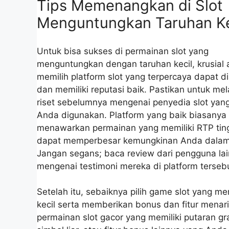
Tips Memenangkan di Slot
Menguntungkan Taruhan Ke
Untuk bisa sukses di permainan slot yang
menguntungkan dengan taruhan kecil, krusial 
memilih platform slot yang terpercaya dapat d
dan memiliki reputasi baik. Pastikan untuk me
riset sebelumnya mengenai penyedia slot yan
Anda digunakan. Platform yang baik biasanya
menawarkan permainan yang memiliki RTP ting
dapat memperbesar kemungkinan Anda dala
Jangan segans; baca review dari pengguna lai
mengenai testimoni mereka di platform terseb
Setelah itu, sebaiknya pilih game slot yang mem
kecil serta memberikan bonus dan fitur menar
permainan slot gacor yang memiliki putaran gra