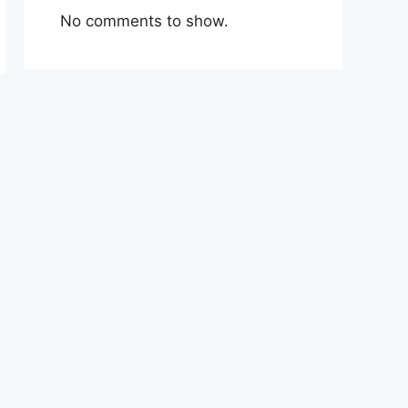
No comments to show.