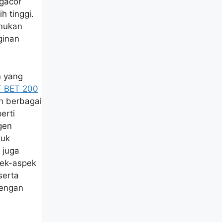
 gacor
 tinggi.
mukan
ginan
n yang
 BET 200
n berbagai
erti
gen
tuk
 juga
pek-aspek
serta
dengan