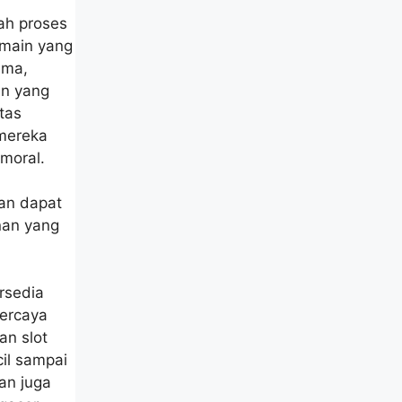
ah proses
rmain yang
ama,
en yang
tas
 mereka
moral.
san dapat
nan yang
rsedia
percaya
an slot
il sampai
an juga