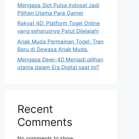
Mengapa Slot Pulsa Indosat Jadi
Pilihan Utama Para Gamer
Rakyat 4D: Platform Togel Online
yang seharusnya Patut Dijelajahi
Anak Muda Permainan Togel: Tren
Baru di Dewasa Anak Muda.
Mengapa Dewi-4D Menjadi pilihan
utama dalam Era Digital saat ini?
Recent
Comments
No comments to show.