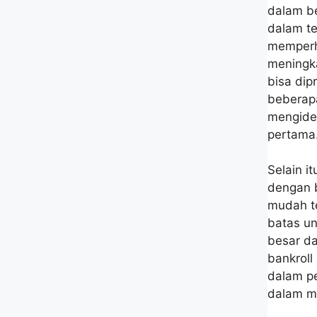
dalam be
dalam t
memperh
meningka
bisa dip
beberap
mengiden
pertama
Selain i
dengan b
mudah t
batas un
besar d
bankroll
dalam p
dalam m