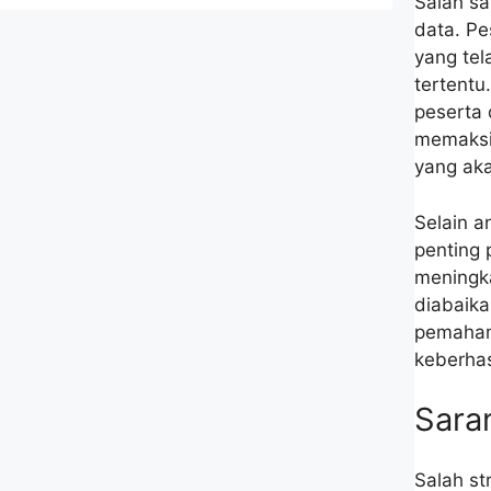
Salah sa
data. Pe
yang te
tertentu
peserta 
memaksi
yang aka
Selain a
penting 
meningk
diabaika
pemahama
keberhas
Sara
Salah st