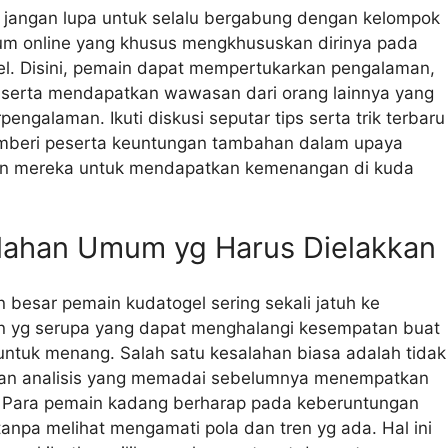
, jangan lupa untuk selalu bergabung dengan kelompok
rum online yang khusus mengkhususkan dirinya pada
el. Disini, pemain dapat mempertukarkan pengalaman,
, serta mendapatkan wawasan dari orang lainnya yang
rpengalaman. Ikuti diskusi seputar tips serta trik terbaru
mberi peserta keuntungan tambahan dalam upaya
n mereka untuk mendapatkan kemenangan di kuda
lahan Umum yg Harus Dielakkan
 besar pemain kudatogel sering sekali jatuh ke
an yg serupa yang dapat menghalangi kesempatan buat
ntuk menang. Salah satu kesalahan biasa adalah tidak
an analisis yang memadai sebelumnya menempatkan
. Para pemain kadang berharap pada keberuntungan
anpa melihat mengamati pola dan tren yg ada. Hal ini