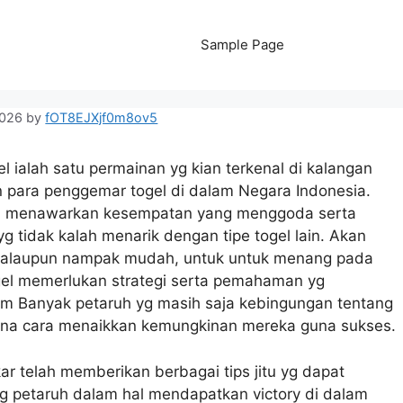
Sample Page
2026
by
fOT8EJXjf0m8ov5
l ialah satu permainan yg kian terkenal di kalangan
 para penggemar togel di dalam Negara Indonesia.
i menawarkan kesempatan yang menggoda serta
yg tidak kalah menarik dengan tipe togel lain. Akan
 walaupun nampak mudah, untuk untuk menang pada
gel memerlukan strategi serta pemahaman yg
m Banyak petaruh yg masih saja kebingungan tentang
na cara menaikkan kemungkinan mereka guna sukses.
ar telah memberikan berbagai tips jitu yg dapat
g petaruh dalam hal mendapatkan victory di dalam