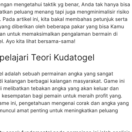
ngan mengetahui taktik yg benar, Anda tak hanya bisa
tkan peluang menang tapi juga mengminimalisir risiko
. Pada artikel ini, kita bakal membahas petunjuk serta
 yang diberikan oleh beberapa pakar yang bisa Kamu
ikan untuk memaksimalkan pengalaman bermain di
l. Ayo kita lihat bersama-sama!
elajari Teori Kudatogel
el adalah sebuah permainan angka yang sangat
di kalangan berbagai kalangan masyarakat. Game ini
li melibatkan tebakan angka yang akan keluar dan
kesempatan bagi pemain untuk meraih profit yang.
ame ini, pengetahuan mengenai corak dan angka yang
muncul amat penting untuk meningkatkan peluang
.