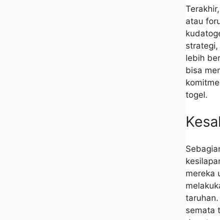
Terakhir
atau fo
kudatog
strategi
lebih be
bisa me
komitme
togel.
Kesa
Sebagian
kesilap
mereka u
melakuk
taruhan
semata t